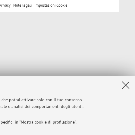
Privacy
|
Note legali
|
Impostazioni Cookie
i che potrai attivare solo con il tuo consenso.
onale e analisi dei comportamenti degli utenti.
ecifici in "Mostra cookie di profilazione".