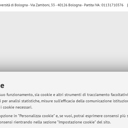
sità di Bologna - Via Zamboni, 33 - 40126 Bologna - Partita IVA: 01131710376
ie
 suo funzionamento, sia cookie e altri strumenti di tracciamento facoltativ
 per analisi statistiche, misure sull'efficacia della comunicazione istituzi
i cookie necessari.
pzione in "Personalizza cookie" e, se vuoi, potrai esprimere consensi più sp
 consensi rientrando nella sezione "Impostazione cookie" del sito.