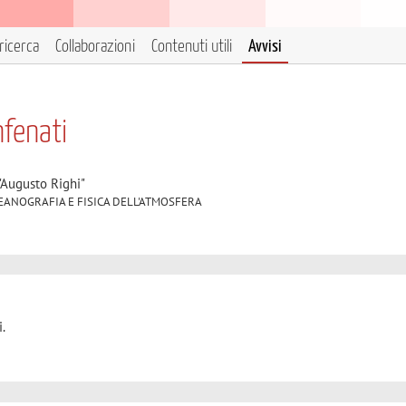
ricerca
Collaborazioni
Contenuti utili
Avvisi
nfenati
"Augusto Righi"
2 OCEANOGRAFIA E FISICA DELL'ATMOSFERA
.