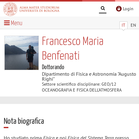
Login
Menu
IT
EN
Francesco Maria
Benfenati
Dottorando
Dipartimento di Fisica e Astronomia "Augusto
Righi"
Settore scientifico disciplinare: GEO/12
OCEANOGRAFIA E FISICA DELL'ATMOSFERA
Nota biografica
Ho studiato prima
Fisica
e poi
Fisica del Sistema Terra
presso