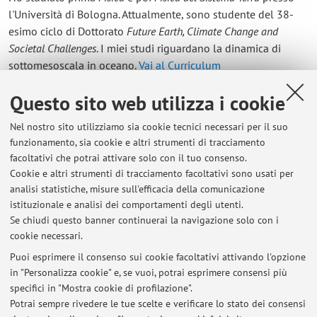
l'Università di Bologna. Attualmente, sono studente del 38-
esimo ciclo di Dottorato
Future Earth, Climate Change and
Societal Challenges
. I miei studi riguardano la dinamica di
sottomesoscala in oceano.
Vai al Curriculum
Questo sito web utilizza i cookie
Contatti
Nel nostro sito utilizziamo sia cookie tecnici necessari per il suo
E-mail:
francesco.benfenati5@unibo.it
funzionamento, sia cookie e altri strumenti di tracciamento
facoltativi che potrai attivare solo con il tuo consenso.
Cookie e altri strumenti di tracciamento facoltativi sono usati per
analisi statistiche, misure sull'efficacia della comunicazione
Dipartimento di Fisica e Astronomia "Augusto Righi"
istituzionale e analisi dei comportamenti degli utenti.
Viale Berti Pichat 6/2, Bologna -
Vai alla mappa
Se chiudi questo banner continuerai la navigazione solo con i
cookie necessari.
Puoi esprimere il consenso sui cookie facoltativi attivando l'opzione
in "Personalizza cookie" e, se vuoi, potrai esprimere consensi più
Ultimi avvisi
specifici in "Mostra cookie di profilazione".
Potrai sempre rivedere le tue scelte e verificare lo stato dei consensi
Al momento non sono presenti avvisi.