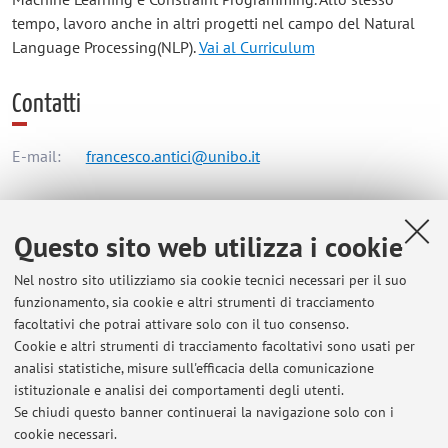
tempo, lavoro anche in altri progetti nel campo del Natural
Language Processing(NLP).
Vai al Curriculum
Contatti
E-mail:
francesco.antici@unibo.it
Dipartimento di Ingegneria dell'Energia Elettrica e
Questo sito web utilizza i cookie
dell'Informazione "Guglielmo Marconi"
Nel nostro sito utilizziamo sia cookie tecnici necessari per il suo
Viale del Risorgimento 2, Bologna -
Vai alla mappa
funzionamento, sia cookie e altri strumenti di tracciamento
facoltativi che potrai attivare solo con il tuo consenso.
Risorse in rete
Cookie e altri strumenti di tracciamento facoltativi sono usati per
analisi statistiche, misure sull'efficacia della comunicazione
istituzionale e analisi dei comportamenti degli utenti.
ORCID
Se chiudi questo banner continuerai la navigazione solo con i
cookie necessari.