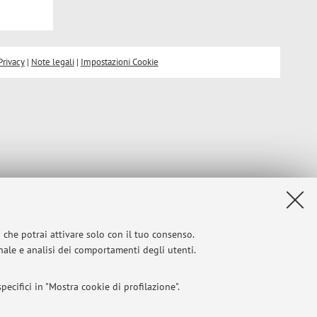
Privacy
|
Note legali
|
Impostazioni Cookie
i che potrai attivare solo con il tuo consenso.
onale e analisi dei comportamenti degli utenti.
ecifici in "Mostra cookie di profilazione".