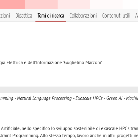
azioni
Didattica
Temi di ricerca
Collaborazioni
Contenuti utili
A
gia Elettrica e dell'Informazione "Guglielmo Marconi"
ramming
Natural Language Processing
Exascale HPCs
Green AI
Machi
 Artificiale, nello specifico lo sviluppo sostenibile di exascale HPCs tra
raint Programming. Allo stesso tempo, lavoro anche in altri progetti 