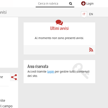
Login
vvisi
IT
EN
Ultimi avvisi
Al momento non sono presenti avvisi.
Area riservata
Accedi tramite
login
per gestire tutti i contenuti
del sito.
ne
mite
nel campo