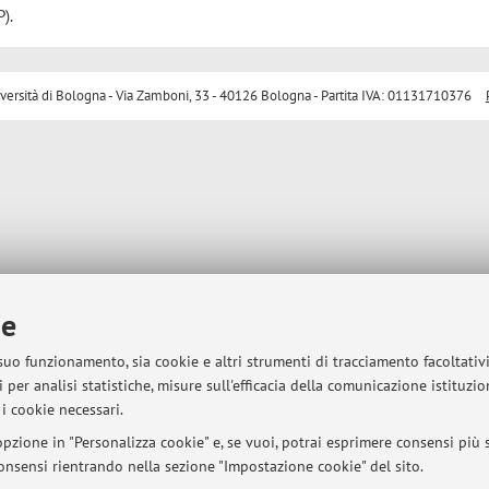
).
sità di Bologna - Via Zamboni, 33 - 40126 Bologna - Partita IVA: 01131710376
ie
 suo funzionamento, sia cookie e altri strumenti di tracciamento facoltativ
 per analisi statistiche, misure sull'efficacia della comunicazione istituzi
i cookie necessari.
pzione in "Personalizza cookie" e, se vuoi, potrai esprimere consensi più sp
 consensi rientrando nella sezione "Impostazione cookie" del sito.