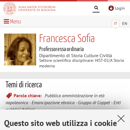
Login
Menu
IT
EN
Francesca Sofia
Professoressa ordinaria
Dipartimento di Storia Culture Civiltà
Settore scientifico disciplinare: HIST-02/A Storia
moderna
Temi di ricerca
Parole chiave:
Pubblica amministrazione in età
napoleonica
Emancipazione ebraica
Gruppo di Coppet
Enti
pubblici italiani
Questo sito web utilizza i cookie
1. J.C.L. Simonde de Sismondi e il gruppo di Coppet