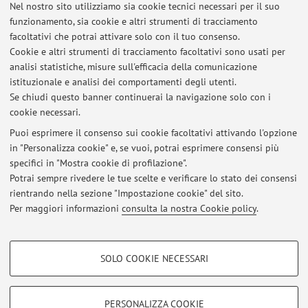
Nel nostro sito utilizziamo sia cookie tecnici necessari per il suo
2. L'amministrazione e la cultura politica nell'età
funzionamento, sia cookie e altri strumenti di tracciamento
napoleonica
facoltativi che potrai attivare solo con il tuo consenso.
3. L'ebraismo europeo nell'età dell'emancipazione
Cookie e altri strumenti di tracciamento facoltativi sono usati per
4. Gli enti pubblici italiani fra fascismo e Repubblica
analisi statistiche, misure sull'efficacia della comunicazione
istituzionale e analisi dei comportamenti degli utenti.
Se chiudi questo banner continuerai la navigazione solo con i
cookie necessari.
Puoi esprimere il consenso sui cookie facoltativi attivando l'opzione
in "Personalizza cookie" e, se vuoi, potrai esprimere consensi più
Ultimi avvisi
specifici in "Mostra cookie di profilazione".
Potrai sempre rivedere le tue scelte e verificare lo stato dei consensi
Al momento non sono presenti avvisi.
rientrando nella sezione "Impostazione cookie" del sito.
Per maggiori informazioni
consulta la nostra Cookie policy
.
COOKIE DI PROFILAZIONE - FACOLTATIVI
SOLO COOKIE NECESSARI
Si tratta di cookie utilizzati per analizzare le caratteristiche della navigazione
Area riservata
degli utenti, creare profili in base al loro comportamento sul sito, per analisi
Accedi tramite
login
per gestire tutti i contenuti del sito.
di marketing.
PERSONALIZZA COOKIE