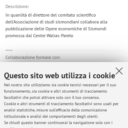
Descrizione:
In quanlità di direttore del comitato scientifico
dell'Associazione di studi sismondiani collabora alla
pubblicazione delle Opere economiche di Sismondi
promossa dal Centre Walras-Pareto
Collaborazione formale con:
Université Paris VII Denis Diderot
Questo sito web utilizza i cookie
Paese:
Francia
Nel nostro sito utilizziamo sia cookie tecnici necessari per il suo
Descrizione:
funzionamento, sia cookie e altri strumenti di tracciamento
facoltativi che potrai attivare solo con il tuo consenso.
E' il responsabile didattico del Master italo-francese
Cookie e altri strumenti di tracciamento facoltativi sono usati per
Histoire et civilisations comparées in collaborazione con
analisi statistiche, misure sull'efficacia della comunicazione
l'université di Bologna
istituzionale e analisi dei comportamenti degli utenti.
Se chiudi questo banner continuerai la navigazione solo con i