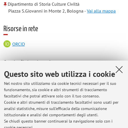
Dipartimento di Storia Culture Civiltà
Piazza S.Giovanni in Monte 2, Bologna -
Vai alla mappa
Risorse in rete
ORCID
Orario di ricevimento
Questo sito web utilizza i cookie
Nel nostro sito utilizziamo sia cookie tecnici necessari per il suo
Prossimi ricevimenti
funzionamento, sia cookie e altri strumenti di tracciamento
giovedì 4 giugno ore 11,30-13,30
facoltativi che potrai attivare solo con il tuo consenso.
Cookie e altri strumenti di tracciamento facoltativi sono usati per
Nel restante mese di giugno la docente, impegnata all'estero,
analisi statistiche, misure sull'efficacia della comunicazione
riceverà online tramite appuntamento
istituzionale e analisi dei comportamenti degli utenti.
Se chiudi questo banner continuerai la navigazione solo con i
cookie necessari.