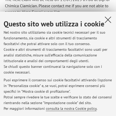
Chimica Ciamician. Please contact me if you are not able to
access to Alma Esami exam list
Pubblicato il: 30 giugno 2023
Questo sito web utilizza i cookie
Nel nostro sito utilizziamo sia cookie tecnici necessari per il suo
funzionamento, sia cookie e altri strumenti di tracciamento
facoltativi che potrai attivare solo con il tuo consenso.
Ultimi avvisi
Cookie e altri strumenti di tracciamento facoltativi sono usati per
analisi statistiche, misure sull'efficacia della comunicazione
Master in Battery EcoDesign
istituzionale e analisi dei comportamenti degli utenti.
Pubblicato il: 03 agosto 2025
Se chiudi questo banner continuerai la navigazione solo con i
cookie necessari.
Electrochemical Energy Storage and Conversion- Module 1 Next
Exam
Puoi esprimere il consenso sui cookie facoltativi attivando l'opzione
Pubblicato il: 30 giugno 2023
in "Personalizza cookie" e, se vuoi, potrai esprimere consensi più
specifici in "Mostra cookie di profilazione".
For the students in Advanced Automotive Engineering
Potrai sempre rivedere le tue scelte e verificare lo stato dei consensi
Pubblicato il: 23 ottobre 2019
rientrando nella sezione "Impostazione cookie" del sito.
Per maggiori informazioni
consulta la nostra Cookie policy
.
Tutti gli avvisi