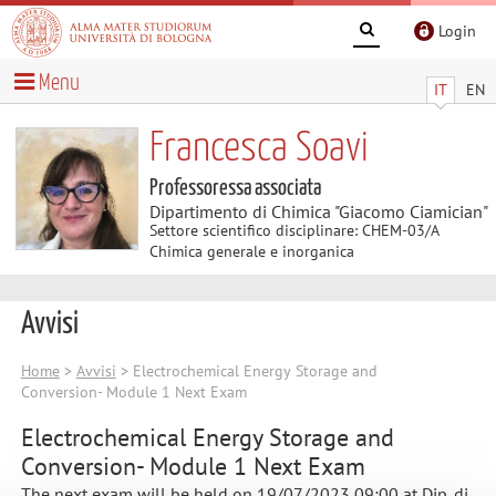
Login
Menu
IT
EN
Francesca Soavi
Professoressa associata
Dipartimento di Chimica "Giacomo Ciamician"
Settore scientifico disciplinare: CHEM-03/A
Chimica generale e inorganica
Avvisi
Home
>
Avvisi
> Electrochemical Energy Storage and
Conversion- Module 1 Next Exam
Electrochemical Energy Storage and
Conversion- Module 1 Next Exam
The next exam will be held on 19/07/2023 09:00 at Dip. di