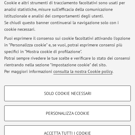
Cookie e altri strumenti di tracciamento facoltativi sono usati per
docente (Dipartimento di Storia Culture Civiltà). Si prega di
analisi statistiche, misure sull'efficacia della comunicazione
contattare previamente la docente via mail per concordare
istituzionale e analisi dei comportamenti degli utenti.
l'orario.
Se chiudi questo banner continuerai la navigazione solo con i
cookie necessari.
Puoi esprimere il consenso sui cookie facoltativi attivando l'opzione
in "Personalizza cookie" e, se vuoi, potrai esprimere consensi più
Ultimi avvisi
specifici in "Mostra cookie di profilazione".
Potrai sempre rivedere le tue scelte e verificare lo stato dei consensi
Al momento non sono presenti avvisi.
rientrando nella sezione "Impostazione cookie" del sito.
Per maggiori informazioni
consulta la nostra Cookie policy
.
COOKIE DI PROFILAZIONE - FACOLTATIVI
SOLO COOKIE NECESSARI
Si tratta di cookie utilizzati per analizzare le caratteristiche della navigazione
Area riservata
degli utenti, creare profili in base al loro comportamento sul sito, per analisi
Accedi tramite
login
per gestire tutti i contenuti del sito.
di marketing.
PERSONALIZZA COOKIE
Mostra cookie di profilazione
© 2026 - ALMA MATER STUDIORUM - Università di Bologna - Via
Google/Youtube Video
COOKIE TECNICI - NECESSARI
ACCETTA TUTTI I COOKIE
Zamboni, 33 - 40126 Bologna - Partita IVA: 01131710376