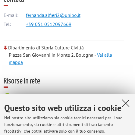
E-mail:
fernanda.alfieri2@unibo.it
Tel:
+39 051 0512097669
Dipartimento di Storia Culture Civiltà
Piazza San Giovanni in Monte 2, Bologna -
Vai alla
mappa
Risorse in rete
ORCID
Questo sito web utilizza i cookie
Orario di ricevimento
Nel nostro sito utilizziamo sia cookie tecnici necessari per il suo
funzionamento, sia cookie e altri strumenti di tracciamento
facoltativi che potrai attivare solo con il tuo consenso.
Il ricevimento è il martedì alle 14.30 presso lo studio della