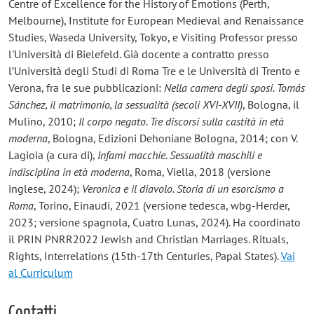
Centre of Excellence for the History of Emotions (Perth,
Melbourne), Institute for European Medieval and Renaissance
Studies, Waseda University, Tokyo, e Visiting Professor presso
l'Università di Bielefeld. Già docente a contratto presso
l’Università degli Studi di Roma Tre e le Università di Trento e
Verona, fra le sue pubblicazioni:
Nella camera degli sposi. Tomás
Sánchez, il matrimonio, la sessualità (secoli XVI-XVII)
, Bologna, il
Mulino, 2010;
Il corpo negato. Tre discorsi sulla castità in età
moderna
, Bologna, Edizioni Dehoniane Bologna, 2014; con V.
Lagioia (a cura di),
Infami macchie. Sessualità maschili e
indisciplina in età moderna
, Roma, Viella, 2018 (versione
inglese, 2024);
Veronica e il diavolo. Storia di un esorcismo a
Roma
, Torino, Einaudi, 2021 (versione tedesca, wbg-Herder,
2023; versione spagnola, Cuatro Lunas, 2024). Ha coordinato
il PRIN PNRR2022 Jewish and Christian Marriages. Rituals,
Rights, Interrelations (15th-17th Centuries, Papal States).
Vai
al Curriculum
Contatti