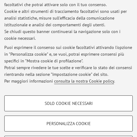
attività didattica per gli insegnamenti di Lingua e Civiltà
facoltativi che potrai attivare solo con il tuo consenso.
Greca (Bologna), Letteratura Greca (Bologna), Civiltà Latina
Cookie e altri strumenti di tracciamento facoltativi sono usati per
(Ravenna), Storia della Filologia Classica (Bologna, LS),
analisi statistiche, misure sull'efficacia della comunicazione
Storia della Tradizione Testuale e della Filologia Classica
istituzionale e analisi dei comportamenti degli utenti.
(Bologna), Letteratura e Civiltà Greca (Bologna).
Se chiudi questo banner continuerai la navigazione solo con i
cookie necessari.
Puoi esprimere il consenso sui cookie facoltativi attivando l'opzione
in "Personalizza cookie" e, se vuoi, potrai esprimere consensi più
Ultimi avvisi
specifici in "Mostra cookie di profilazione".
PROPOSTE PER TESI DI LAUREA (TRIENNALE E MAGISTRALE)
Potrai sempre rivedere le tue scelte e verificare lo stato dei consensi
Pubblicato il: 06 ottobre 2021
rientrando nella sezione "Impostazione cookie" del sito.
Per maggiori informazioni
consulta la nostra Cookie policy
.
Tutti gli avvisi
COOKIE DI PROFILAZIONE - FACOLTATIVI
SOLO COOKIE NECESSARI
Si tratta di cookie utilizzati per analizzare le caratteristiche della navigazione
Area riservata
degli utenti, creare profili in base al loro comportamento sul sito, per analisi
Accedi tramite
login
per gestire tutti i contenuti del sito.
di marketing.
PERSONALIZZA COOKIE
Mostra cookie di profilazione