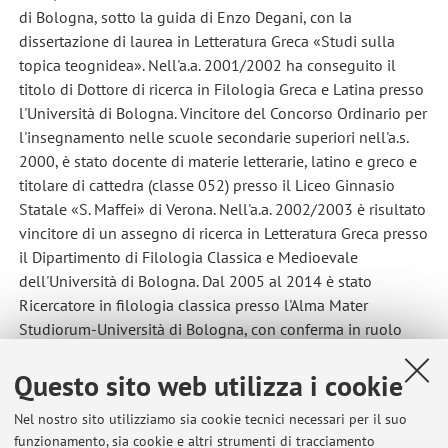
di Bologna, sotto la guida di Enzo Degani, con la
dissertazione di laurea in Letteratura Greca «Studi sulla
topica teognidea». Nell'a.a. 2001/2002 ha conseguito il
titolo di Dottore di ricerca in Filologia Greca e Latina presso
l'Università di Bologna. Vincitore del Concorso Ordinario per
l'insegnamento nelle scuole secondarie superiori nell'a.s.
2000, è stato docente di materie letterarie, latino e greco e
titolare di cattedra (classe 052) presso il Liceo Ginnasio
Statale «S. Maffei» di Verona. Nell'a.a. 2002/2003 è risultato
vincitore di un assegno di ricerca in Letteratura Greca presso
il Dipartimento di Filologia Classica e Medioevale
dell'Università di Bologna. Dal 2005 al 2014 è stato
Ricercatore in filologia classica presso l'Alma Mater
Studiorum-Università di Bologna, con conferma in ruolo
nell'a.a. 2008-2009, e docente di Letteratura e Civiltà Greca
Questo sito web utilizza i cookie
(L Lettere, Scienze Antropologiche) e, dal 2006 al 2010, di
Grammatica greca (LS/LM Filologia, Letteratura e Tradizione
Nel nostro sito utilizziamo sia cookie tecnici necessari per il suo
Classica). Nel periodo 2001-2008 ha inoltre svolto la sua
funzionamento, sia cookie e altri strumenti di tracciamento