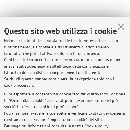
Questo sito web utilizza i cookie
Nel nostro sito utilizziamo sia cookie tecnici necessari per il suo
funzionamento, sia cookie e altri strumenti di tracciamento
facoltativi che potrai attivare solo con il tuo consenso.
Ultimi avvisi
Cookie e altri strumenti di tracciamento facoltativi sono usati per
analisi statistiche, misure sull'efficacia della comunicazione
!!! LEZIONE 2 APRILE 9-13, Clmcu in Scienze della Formazione
primaria
istituzionale e analisi dei comportamenti degli utenti.
Se chiudi questo banner continuerai la navigazione solo con i
Pubblicato il: 31 marzo 2020
cookie necessari.
Ricevimento settimana 24-29 febbraio
Puoi esprimere il consenso sui cookie facoltativi attivando l'opzione
Pubblicato il: 25 febbraio 2020
in "Personalizza cookie" e, se vuoi, potrai esprimere consensi più
specifici in "Mostra cookie di profilazione".
LEZIONI CDLMCU IN SCIENZE DELLA FORMAZIONE PRIMARIA
Potrai sempre rivedere le tue scelte e verificare lo stato dei consensi
Pubblicato il: 06 febbraio 2020
rientrando nella sezione "Impostazione cookie" del sito.
Per maggiori informazioni
consulta la nostra Cookie policy
.