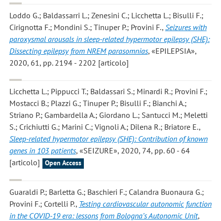
Loddo G.; Baldassarri L.; Zenesini C.; Licchetta L.; Bisulli F.;
Cirignotta F.; Mondini S.; Tinuper P.; Provini F.
,
Seizures with
paroxysmal arousals in sleep-related hypermotor epilepsy (SHE):
Dissecting epilepsy from NREM parasomnias
, «EPILEPSIA»,
2020, 61, pp. 2194 - 2202 [articolo]
Licchetta L.; Pippucci T.; Baldassari S.; Minardi R.; Provini F.;
Mostacci B.; Plazzi G.; Tinuper P.; Bisulli F.; Bianchi A.;
Striano P.; Gambardella A.; Giordano L.; Santucci M.; Meletti
S.; Crichiutti G.; Marini C.; Vignoli A.; Dilena R.; Briatore E.
,
Sleep-related hypermotor epilepsy (SHE): Contribution of known
genes in 103 patients
, «SEIZURE», 2020, 74, pp. 60 - 64
[articolo]
Open Access
Guaraldi P.; Barletta G.; Baschieri F.; Calandra Buonaura G.;
Provini F.; Cortelli P.
,
Testing cardiovascular autonomic function
in the COVID-19 era: lessons from Bologna’s Autonomic Unit
,