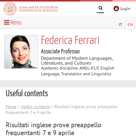
Login
Menu
IT
EN
Federica Ferrari
Associate Professor
Department of Modern Languages,
Literatures, and Cultures
Academic discipline: ANGL-01/C English
Language, Translation and Linguistics
Useful contents
Home
>
Useful contents
> Risultati inglese prove preappello
frequentanti 7 e 9 aprile
Risultati inglese prove preappello
frequentanti 7 e 9 aprile