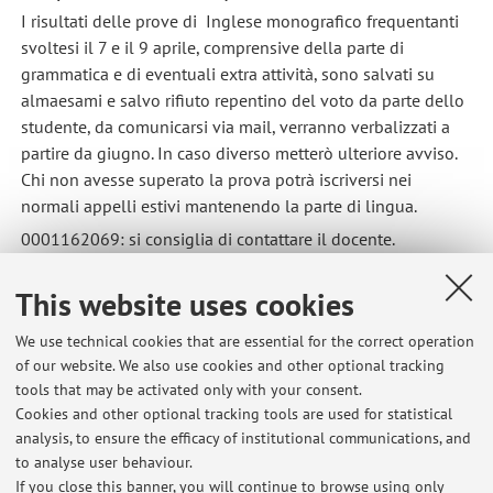
I risultati delle prove di Inglese monografico frequentanti
svoltesi il 7 e il 9 aprile, comprensive della parte di
grammatica e di eventuali extra attività, sono salvati su
almaesami e salvo rifiuto repentino del voto da parte dello
studente, da comunicarsi via mail, verranno verbalizzati a
partire da giugno. In caso diverso metterò ulteriore avviso.
Chi non avesse superato la prova potrà iscriversi nei
normali appelli estivi mantenendo la parte di lingua.
0001162069: si consiglia di contattare il docente.
This website uses cookies
We use technical cookies that are essential for the correct operation
Latest news
of our website. We also use cookies and other optional tracking
tools that may be activated only with your consent.
English Academic Speaking Skills & Public Speaking con Christina
Cookies and other optional tracking tools are used for statistical
O'Sullivan (Trasversale Ferrari - Mitzel)
analysis, to ensure the efficacy of institutional communications, and
Published on: April 03 2026
to analyse user behaviour.
If you close this banner, you will continue to browse using only