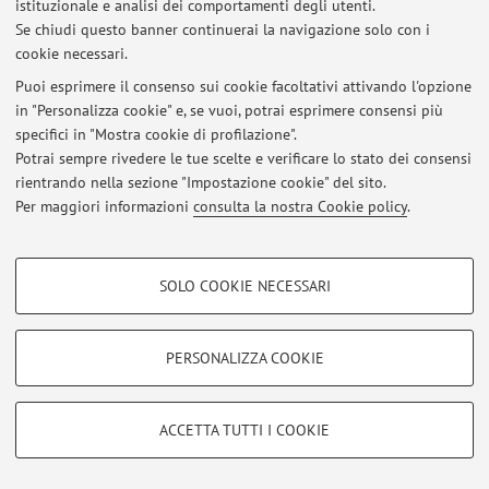
istituzionale e analisi dei comportamenti degli utenti.
Ricevimento studenti
Se chiudi questo banner continuerai la navigazione solo con i
Pubblicato il: 21 aprile 2020
cookie necessari.
Puoi esprimere il consenso sui cookie facoltativi attivando l'opzione
Recupero lezioni Psicopatologia dello Sviluppo della Prima Infanzia
in "Personalizza cookie" e, se vuoi, potrai esprimere consensi più
(ESI)
specifici in "Mostra cookie di profilazione".
Pubblicato il: 06 aprile 2020
Potrai sempre rivedere le tue scelte e verificare lo stato dei consensi
rientrando nella sezione "Impostazione cookie" del sito.
Tutti gli avvisi
Per maggiori informazioni
consulta la nostra Cookie policy
.
Area riservata
COOKIE DI PROFILAZIONE - FACOLTATIVI
SOLO COOKIE NECESSARI
Accedi tramite
login
per gestire tutti i contenuti del sito.
Si tratta di cookie utilizzati per analizzare le caratteristiche della navigazione
degli utenti, creare profili in base al loro comportamento sul sito, per analisi
di marketing.
PERSONALIZZA COOKIE
© 2026 - ALMA MATER STUDIORUM - Università di Bologna - Via
Mostra cookie di profilazione
Zamboni, 33 - 40126 Bologna - Partita IVA: 01131710376
Privacy
|
Note legali
|
Impostazioni Cookie
Google/Youtube Video
COOKIE TECNICI - NECESSARI
ACCETTA TUTTI I COOKIE
Facebook
Si tratta di cookie tecnici utilizzati, a titolo esemplificativo, per il corretto
Vimeo
funzionamento del sito, salvare le preferenze di navigazione, per il