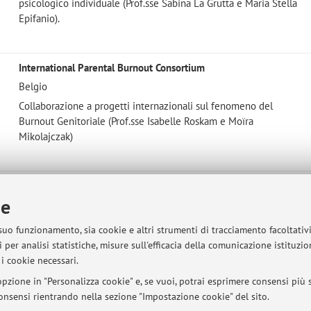
psicologico individuale (Prof.sse Sabina La Grutta e Maria Stella
Epifanio).
International Parental Burnout Consortium
Belgio
Collaborazione a progetti internazionali sul fenomeno del
Burnout Genitoriale (Prof.sse Isabelle Roskam e Moïra
Mikolajczak)
Università degli Studi di PADOVA
ie
Italia
Collaborazione a progetti sul Parental Burnout e Disforia di
 suo funzionamento, sia cookie e altri strumenti di tracciamento facoltativ
genere (prof.sse Marina Miscioscia e Alessandra Simonelli)
 per analisi statistiche, misure sull'efficacia della comunicazione istituzi
i cookie necessari.
pzione in "Personalizza cookie" e, se vuoi, potrai esprimere consensi più sp
 consensi rientrando nella sezione "Impostazione cookie" del sito.