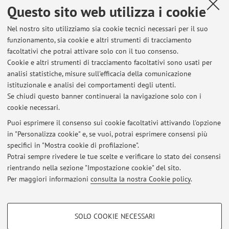
Questo sito web utilizza i cookie
Sviluppo della Prima Infanzia si terrà online mercoledì 22
aprile con orario 9-13.
Nel nostro sito utilizziamo sia cookie tecnici necessari per il suo
Pubblicato il: 06 aprile 2020
funzionamento, sia cookie e altri strumenti di tracciamento
facoltativi che potrai attivare solo con il tuo consenso.
Cookie e altri strumenti di tracciamento facoltativi sono usati per
analisi statistiche, misure sull'efficacia della comunicazione
istituzionale e analisi dei comportamenti degli utenti.
Ultimi avvisi
Se chiudi questo banner continuerai la navigazione solo con i
cookie necessari.
Ricevimento studenti
Pubblicato il: 21 aprile 2020
Puoi esprimere il consenso sui cookie facoltativi attivando l'opzione
in "Personalizza cookie" e, se vuoi, potrai esprimere consensi più
specifici in "Mostra cookie di profilazione".
Recupero lezioni Psicopatologia dello Sviluppo della Prima Infanzia
(ESI)
Potrai sempre rivedere le tue scelte e verificare lo stato dei consensi
Pubblicato il: 06 aprile 2020
rientrando nella sezione "Impostazione cookie" del sito.
Per maggiori informazioni
consulta la nostra Cookie policy
.
Tutti gli avvisi
COOKIE DI PROFILAZIONE - FACOLTATIVI
SOLO COOKIE NECESSARI
Si tratta di cookie utilizzati per analizzare le caratteristiche della navigazione
Area riservata