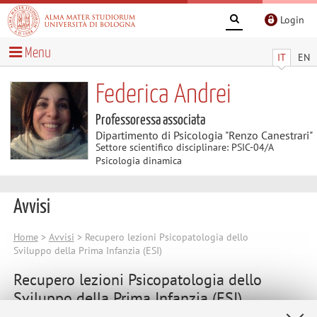
Login
Menu
IT
EN
Federica Andrei
Professoressa associata
Dipartimento di Psicologia "Renzo Canestrari"
Settore scientifico disciplinare: PSIC-04/A
Psicologia dinamica
Avvisi
Home
>
Avvisi
> Recupero lezioni Psicopatologia dello
Sviluppo della Prima Infanzia (ESI)
Recupero lezioni Psicopatologia dello
Sviluppo della Prima Infanzia (ESI)
L'ultima lezione del corso da 2 cfu in Psicopatologia dello