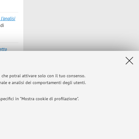
l’analisi
udi
etto
e Quem,
i che potrai attivare solo con il tuo consenso.
el primo
onale e analisi dei comportamenti degli utenti.
ecifici in "Mostra cookie di profilazione".
l 2004
I