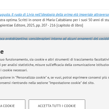
ugusta. Il ruolo di Livia nell’ideologia della prima età imperiale attraverso 
istra optima. Scritti in onore di Maria Caltabiano per i suoi 50 anni di st
entiae Editore, 2025, pp. 207 - 216 [capitolo di libro]
poca protobizantina: considerazioni intorno ad alcuni ornamenti del cosidd
oso. Tesori del VII secolo d.C. attraverso il Mediterraneo, Bologna, Ant
ie
pitolo di libro]
 suo funzionamento, sia cookie e altri strumenti di tracciamento facoltativ
e la definizione del ruolo dell’Augusta nella documentazione numismatica d
 per analisi statistiche, misure sull'efficacia della comunicazione istituzi
ICHITA'», 2024, 54, pp. 45 - 70 [articolo]
i cookie necessari.
pzione in "Personalizza cookie" e, se vuoi, potrai esprimere consensi più sp
 consensi rientrando nella sezione "Impostazione cookie" del sito.
Pubblicazioni antecedenti i
COOKIE TECNICI - NECESSAR
A COOKIE
ACCETTA TUTTI I COOKIE