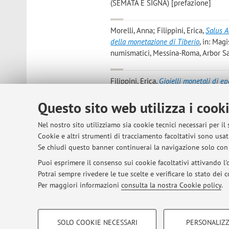
(SEMATA E SIGNA) [prefazione]
Morelli, Anna; Filippini, Erica
,
Salus A
della monetazione di Tiberio
, in: Mag
numismatici, Messina-Roma, Arbor Sapi
Filippini, Erica
,
Gioielli monetali di e
tesoro di Assiut
, in: Un mondo pericol
Questo sito web utilizza i cook
2024, pp. 261 - 279 (ORNAMENTA) [ca
Nel nostro sito utilizziamo sia cookie tecnici necessari per il
Filippini, Erica
,
Il concetto di pietas 
Cookie e altri strumenti di tracciamento facoltativi sono usati
Principato
, «RIVISTA STORICA DELL'ANT
Se chiudi questo banner continuerai la navigazione solo con 
Puoi esprimere il consenso sui cookie facoltativi attivando l'o
Potrai sempre rivedere le tue scelte e verificare lo stato dei
1
2
3
4
5
Per maggiori informazioni
consulta la nostra Cookie policy
.
COOKIE DI PROFILAZIONE - FACOLTATIVI
SOLO COOKIE NECESSARI
PERSONALIZZ