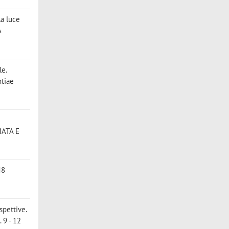
la luce
A
le.
ntiae
EMATA E
48
spettive.
 9 - 12