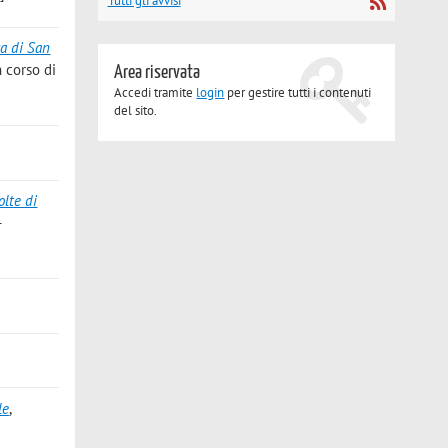
Tutti gli avvisi
ca di San
 corso di
Area riservata
Accedi tramite
login
per gestire tutti i contenuti
del sito.
olte di
-
le
,