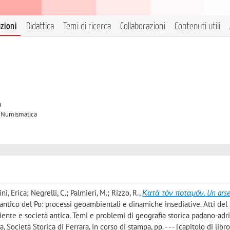
azioni
Didattica
Temi di ricerca
Collaborazioni
Contenuti utili
2
à
/B Numismatica
i, Erica; Negrelli, C.; Palmieri, M.; Rizzo, R.
,
Κατὰ τόν ποταμόν. Un ars
ta antico del Po: processi geoambientali e dinamiche insediative. Atti de
iente e società antica. Temi e problemi di geografia storica padano-adri
 Società Storica di Ferrara, in corso di stampa, pp. - - - [capitolo di libro