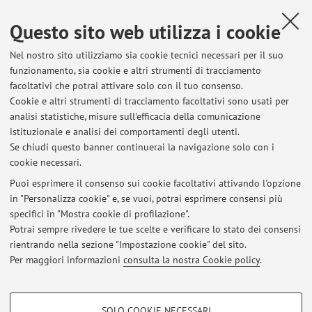
Conferenza di Pedro David Conesa Navarro (Universidad
Questo sito web utilizza i cookie
Complutense de Madrid), Il ruolo delle Augustae in epoca severiana:
fonti letterarie, documentazione numismatica ed epigrafica | 27
Nel nostro sito utilizziamo sia cookie tecnici necessari per il suo
marzo 2024
funzionamento, sia cookie e altri strumenti di tracciamento
facoltativi che potrai attivare solo con il tuo consenso.
Conferenza di Irene Mañas Romero (UNED - Madrid), Matidia Minor:
Cookie e altri strumenti di tracciamento facoltativi sono usati per
neptis, filia, soror, matertera | 13 marzo 2024
analisi statistiche, misure sull'efficacia della comunicazione
istituzionale e analisi dei comportamenti degli utenti.
Ciclo di lezioni "Mondo antico e sensibilità contemporanee" |
Se chiudi questo banner continuerai la navigazione solo con i
Edizione 2023/2024 | La violenza contro le donne nel mondo antico.
cookie necessari.
Casi di studio, letteratura, storia, epigrafia e linguaggio | dal 15
febbraio al 28 marzo 2024
Puoi esprimere il consenso sui cookie facoltativi attivando l'opzione
in "Personalizza cookie" e, se vuoi, potrai esprimere consensi più
Convegno internazionale "The Other Side of Power. Il rapporto tra
specifici in "Mostra cookie di profilazione".
donne e potere dall'epoca tardorepubblicana all'età tardoimperiale" |
Potrai sempre rivedere le tue scelte e verificare lo stato dei consensi
24-25 maggio 2023
rientrando nella sezione "Impostazione cookie" del sito.
Per maggiori informazioni
consulta la nostra Cookie policy
.
Website "Incontri di Storia antica" (calendario degli eventi)
COOKIE DI PROFILAZIONE - FACOLTATIVI
SOLO COOKIE NECESSARI