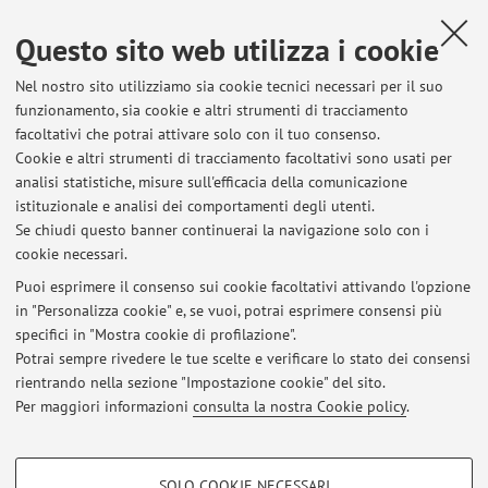
Conferenza di Pedro David Conesa Navarro (Universidad
Questo sito web utilizza i cookie
Complutense de Madrid), Il ruolo delle Augustae in epoca severiana:
fonti letterarie, documentazione numismatica ed epigrafica | 27
Nel nostro sito utilizziamo sia cookie tecnici necessari per il suo
marzo 2024
funzionamento, sia cookie e altri strumenti di tracciamento
facoltativi che potrai attivare solo con il tuo consenso.
Conferenza di Irene Mañas Romero (UNED - Madrid), Matidia Minor:
Cookie e altri strumenti di tracciamento facoltativi sono usati per
neptis, filia, soror, matertera | 13 marzo 2024
analisi statistiche, misure sull'efficacia della comunicazione
istituzionale e analisi dei comportamenti degli utenti.
Ciclo di lezioni "Mondo antico e sensibilità contemporanee" |
Se chiudi questo banner continuerai la navigazione solo con i
Edizione 2023/2024 | La violenza contro le donne nel mondo antico.
cookie necessari.
Casi di studio, letteratura, storia, epigrafia e linguaggio | dal 15
febbraio al 28 marzo 2024
Puoi esprimere il consenso sui cookie facoltativi attivando l'opzione
in "Personalizza cookie" e, se vuoi, potrai esprimere consensi più
Convegno internazionale "The Other Side of Power. Il rapporto tra
specifici in "Mostra cookie di profilazione".
donne e potere dall'epoca tardorepubblicana all'età tardoimperiale" |
Potrai sempre rivedere le tue scelte e verificare lo stato dei consensi
24-25 maggio 2023
rientrando nella sezione "Impostazione cookie" del sito.
Per maggiori informazioni
consulta la nostra Cookie policy
.
Website "Incontri di Storia antica" (calendario degli eventi)
COOKIE DI PROFILAZIONE - FACOLTATIVI
SOLO COOKIE NECESSARI