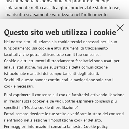
disciplinano la responsabilità del produttore emerge
chiaramente nella casistica giurisprudenziale statunitense,
ma risulta scarsamente valorizzata nell'ordinamento
italiano.
Questo sito web utilizza i cookie
Nel nostro sito utilizziamo sia cookie tecnici necessari per il suo
funzionamento, sia cookie e altri strumenti di tracciamento
facoltativi che potrai attivare solo con il tuo consenso.
Cookie e altri strumenti di tracciamento facoltativi sono usati per
Ultimi avvisi
analisi statistiche, misure sull'efficacia della comunicazione
Posticipo inizio lezioni Diritto di famiglia sede di Ravenna
istituzionale e analisi dei comportamenti degli utenti.
Se chiudi questo banner continuerai la navigazione solo con i
Pubblicato il: 11 settembre 2025
cookie necessari.
PRODUCT SAFETY, PRODUCT LIABILITY AND AUTOMOTIVE: LINK
Puoi esprimere il consenso sui cookie facoltativi attivando l'opzione
Pubblicato il: 15 settembre 2024
in "Personalizza cookie" e, se vuoi, potrai esprimere consensi più
specifici in "Mostra cookie di profilazione".
APPELLI ESAMI ESTIVI - DIRITTO CIVILE (BOLOGNA)
Potrai sempre rivedere le tue scelte e verificare lo stato dei consensi
Pubblicato il: 17 ottobre 2023
rientrando nella sezione "Impostazione cookie" del sito.
Per maggiori informazioni
consulta la nostra Cookie policy
.