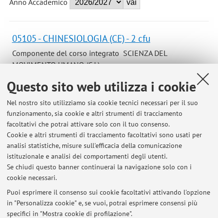
Anno Accademico
05105 - CHINESIOLOGIA (CE) - 2 cfu
Componente del corso integrato SCIENZA DEL
MOVIMENTO UMANO (C.I.)
Campus:
Bologna
Questo sito web utilizza i cookie
Laurea in Fisioterapia (abilitante alla
Corso:
Nel nostro sito utilizziamo sia cookie tecnici necessari per il suo
professione sanitaria di fisioterapista)
funzionamento, sia cookie e altri strumenti di tracciamento
Periodo delle lezioni: dal 12 novembre 2026 al 14
facoltativi che potrai attivare solo con il tuo consenso.
gennaio 2027
Cookie e altri strumenti di tracciamento facoltativi sono usati per
analisi statistiche, misure sull'efficacia della comunicazione
Orario delle lezioni
istituzionale e analisi dei comportamenti degli utenti.
Se chiudi questo banner continuerai la navigazione solo con i
cookie necessari.
Puoi esprimere il consenso sui cookie facoltativi attivando l'opzione
in "Personalizza cookie" e, se vuoi, potrai esprimere consensi più
Ultimi avvisi
specifici in "Mostra cookie di profilazione".