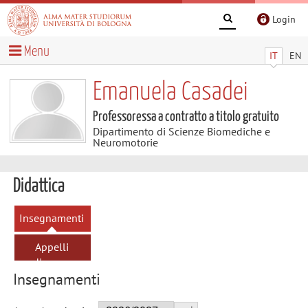
Login
Menu
IT
EN
Emanuela Casadei
Professoressa a contratto a titolo gratuito
Dipartimento di Scienze Biomediche e
Neuromotorie
Didattica
Insegnamenti
Appelli
d'esame
Insegnamenti