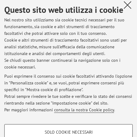
Via Massarenti 9, Bologna -
Vai alla mappa
Questo sito web utilizza i cookie
Nel nostro sito utilizziamo sia cookie tecnici necessari per il suo
Orario di ricevimento
funzionamento, sia cookie e altri strumenti di tracciamento
facoltativi che potrai attivare solo con il tuo consenso.
Cookie e altri strumenti di tracciamento facoltativi sono usati per
Su appuntamento presso Ospedale G. Marconi Cesenatico,
analisi statistiche, misure sull'efficacia della comunicazione
previo contatto telefonico o e-mail.
istituzionale e analisi dei comportamenti degli utenti.
Se chiudi questo banner continuerai la navigazione solo con i
cookie necessari.
Puoi esprimere il consenso sui cookie facoltativi attivando l'opzione
in "Personalizza cookie" e, se vuoi, potrai esprimere consensi più
Ultimi avvisi
specifici in "Mostra cookie di profilazione".
Potrai sempre rivedere le tue scelte e verificare lo stato dei consensi
Al momento non sono presenti avvisi.
rientrando nella sezione "Impostazione cookie" del sito.
Per maggiori informazioni
consulta la nostra Cookie policy
.
COOKIE DI PROFILAZIONE - FACOLTATIVI
SOLO COOKIE NECESSARI