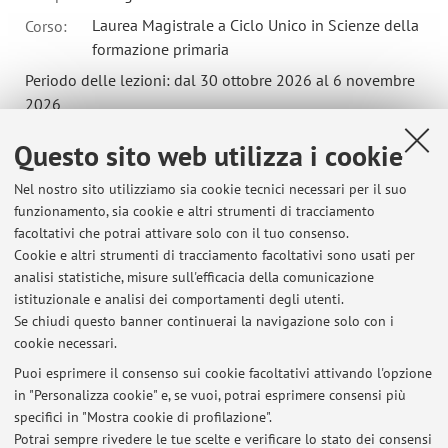
Laurea Magistrale a Ciclo Unico in Scienze della
Corso:
formazione primaria
Periodo delle lezioni: dal 30 ottobre 2026 al 6 novembre
2026
Orario delle lezioni
Questo sito web utilizza i cookie
Nel nostro sito utilizziamo sia cookie tecnici necessari per il suo
funzionamento, sia cookie e altri strumenti di tracciamento
facoltativi che potrai attivare solo con il tuo consenso.
Cookie e altri strumenti di tracciamento facoltativi sono usati per
Ultimi avvisi
analisi statistiche, misure sull'efficacia della comunicazione
ESITI LABORATORI 2025-2026
istituzionale e analisi dei comportamenti degli utenti.
Se chiudi questo banner continuerai la navigazione solo con i
Pubblicato il: 14 dicembre 2025
cookie necessari.
ESITI LABORATORI 2024-2025 Aggiornati, Laboratorio F
Puoi esprimere il consenso sui cookie facoltativi attivando l'opzione
Pubblicato il: 21 dicembre 2024
in "Personalizza cookie" e, se vuoi, potrai esprimere consensi più
specifici in "Mostra cookie di profilazione".
ESITI LABORATORI 2024-2025 Aggiornati, Laboratorio E
Potrai sempre rivedere le tue scelte e verificare lo stato dei consensi