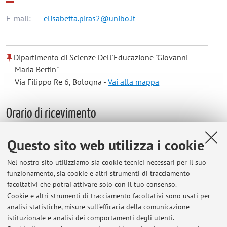
E-mail:
elisabetta.piras2@unibo.it
Dipartimento di Scienze Dell'Educazione "Giovanni
Maria Bertin"
Via Filippo Re 6, Bologna -
Vai alla mappa
Orario di ricevimento
Prendere contatto con il docente tramite l'indirizzo
Questo sito web utilizza i cookie
elisabetta.piras2@unibo.it
Nel nostro sito utilizziamo sia cookie tecnici necessari per il suo
funzionamento, sia cookie e altri strumenti di tracciamento
facoltativi che potrai attivare solo con il tuo consenso.
Cookie e altri strumenti di tracciamento facoltativi sono usati per
Ultimi avvisi
analisi statistiche, misure sull'efficacia della comunicazione
ESITI LABORATORI 2025-2026
istituzionale e analisi dei comportamenti degli utenti.