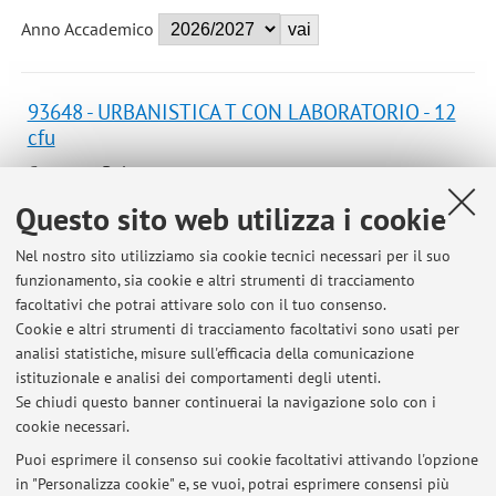
Anno Accademico
93648 - URBANISTICA T CON LABORATORIO - 12
cfu
Campus:
Bologna
Laurea in Architettura-ingegneria
Corso:
Questo sito web utilizza i cookie
Laurea in Tecniche per l'edilizia e il territorio
Nel nostro sito utilizziamo sia cookie tecnici necessari per il suo
Periodo delle lezioni: dal 14 settembre 2026 al 1
funzionamento, sia cookie e altri strumenti di tracciamento
dicembre 2026
facoltativi che potrai attivare solo con il tuo consenso.
Cookie e altri strumenti di tracciamento facoltativi sono usati per
Orario delle lezioni
analisi statistiche, misure sull'efficacia della comunicazione
istituzionale e analisi dei comportamenti degli utenti.
Se chiudi questo banner continuerai la navigazione solo con i
cookie necessari.
Puoi esprimere il consenso sui cookie facoltativi attivando l'opzione
Ultimi avvisi
in "Personalizza cookie" e, se vuoi, potrai esprimere consensi più