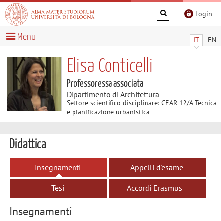
Login
Menu
IT
EN
Elisa Conticelli
Professoressa associata
Dipartimento di Architettura
Settore scientifico disciplinare: CEAR-12/A Tecnica
e pianificazione urbanistica
Didattica
Insegnamenti
Appelli d'esame
Tesi
Accordi Erasmus+
Insegnamenti