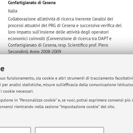
Confartigianato di Cesena
Italia
Collaborazione all'attività di ricerca inerente l'analisi dei
processi attuativi del PRG di Cesena e successiva verifica del
loro impatto sull’insieme delle attività degli operatori
economici coinvolti (Convenzione di ricerca tra DAPT e
Confartigianato di Cesena, resp. Scientifico prof. Piero
Secondini). Anno 2008-2009
ie
ANPA (Agenzia Nazionale Protezione Ambiente)
 suo funzionamento, sia cookie e altri strumenti di tracciamento facoltativ
Italia
 per analisi statistiche, misure sull'efficacia della comunicazione istituzi
Collaborazione alla convenzione tra DAPT e Anpa per la stesura
i cookie necessari.
dell'Osservatorio sui provvedimenti amministrativi in materia di
pzione in "Personalizza cookie" e, se vuoi, potrai esprimere consensi più sp
inquinamento atmosferico da traffico. Titolare della ricerca:
 consensi rientrando nella sezione "Impostazione cookie" del sito.
Prof. Piero Secondini. Anno 2002.
COOKIE TECNICI - NECESSAR