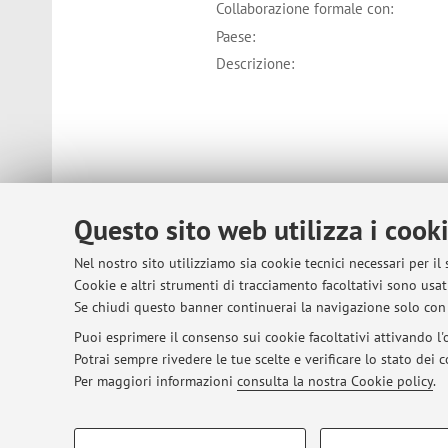
Collaborazione formale con:
Paese:
Descrizione:
Questo sito web utilizza i cook
Collaborazione formale con:
Nel nostro sito utilizziamo sia cookie tecnici necessari per il
Paese:
Cookie e altri strumenti di tracciamento facoltativi sono usati
Descrizione:
Se chiudi questo banner continuerai la navigazione solo con 
Puoi esprimere il consenso sui cookie facoltativi attivando l'o
Potrai sempre rivedere le tue scelte e verificare lo stato dei
Per maggiori informazioni
consulta la nostra Cookie policy
.
COOKIE DI PROFILAZIONE - FACOLTATIVI