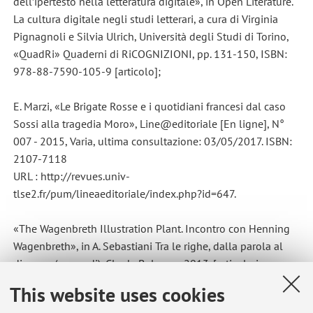
dell’ipertesto nella letteratura digitale», in Open Literature.
La cultura digitale negli studi letterari, a cura di Virginia
Pignagnoli e Silvia Ulrich, Università degli Studi di Torino,
«QuadRi» Quaderni di RiCOGNIZIONI, pp. 131-150, ISBN:
978-88-7590-105-9 [articolo];
E. Marzi, «Le Brigate Rosse e i quotidiani francesi dal caso
Sossi alla tragedia Moro», Line@editoriale [En ligne], N°
007 - 2015, Varia, ultima consultazione: 03/05/2017. ISBN:
2107-7118
URL : http://revues.univ-
tlse2.fr/pum/lineaeditoriale/index.php?id=647.
«The Wagenbreth Illustration Plant. Incontro con Henning
Wagenbreth», in A. Sebastiani Tra le righe, dalla parola al
disegno (a cura di), Clueb, Bologna, 2013. [articolo in
collaborazione con Gemma Prandoni e Aureo Lustosa
This website uses cookies
Guerios].