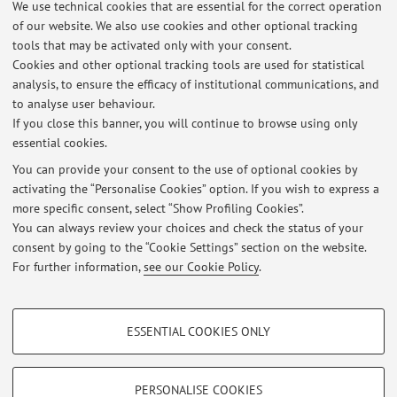
We use technical cookies that are essential for the correct operation
of our website. We also use cookies and other optional tracking
tools that may be activated only with your consent.
Latest news
Cookies and other optional tracking tools are used for statistical
analysis, to ensure the efficacy of institutional communications, and
Résultats examen écrit Cours Monographique - 4 juin 2026
to analyse user behaviour.
Published on: June 04 2026
If you close this banner, you will continue to browse using only
essential cookies.
Résultats Travaux Pratiques (examen global) – Langue française (juin
2026) Dott.ssa Manconi
You can provide your consent to the use of optional cookies by
Published on: June 01 2026
activating the “Personalise Cookies” option. If you wish to express a
more specific consent, select “Show Profiling Cookies”.
Résultats - Travaux Pratiques Langue Française (Dott.ssa Manconi)
You can always review your choices and check the status of your
Published on: June 01 2026
consent by going to the “Cookie Settings” section on the website.
For further information,
see our Cookie Policy
.
View all
PROFILING COOKIES - OPTIONAL
ESSENTIAL COOKIES ONLY
These cookies are used to analyse user browsing patterns, create user profiles
Restricted area
based on browsing behaviour, and for marketing analysis.
Login
to manage all website contents.
Show profiling cookies
PERSONALISE COOKIES