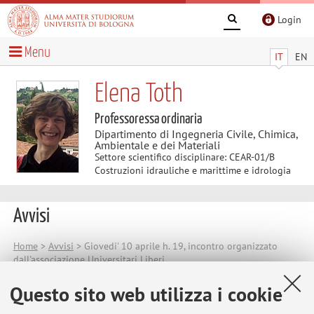
Login
Menu
IT
EN
Elena Toth
Professoressa ordinaria
Dipartimento di Ingegneria Civile, Chimica,
Ambientale e dei Materiali
Settore scientifico disciplinare: CEAR-01/B
Costruzioni idrauliche e marittime e idrologia
Avvisi
Home
>
Avvisi
> Giovedi' 10 aprile h. 19, incontro organizzato
dall'associazione Universitari Liberi
Giovedi' 10 aprile h. 19, incontro
Questo sito web utilizza i cookie
organizzato dall'associazione Universitari