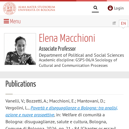
Login
Menu
IT
EN
Elena Macchioni
Associate Professor
Department of Political and Social Sciences
Academic discipline: GSPS-06/A Sociology of
Cultural and Communication Processes
Publications
Vanelli, V.; Bozzetti, A.; Macchioni, E.; Mantovani, D.;
Vergolini, L.
,
Povertà e diseguaglianze a Bologna: tra analisi,
azione e nuove prospettive
, in: Welfare di comunità a
Bologna: disuguaglianze, salute e cultura, Bologna,
Comune di Bologna, 2026, pp. 21 - 84 [Chapter or essay]