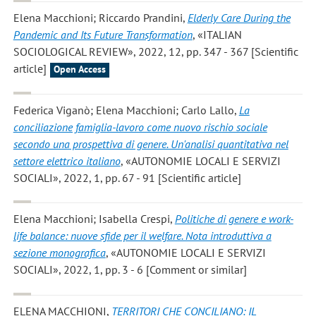
Elena Macchioni; Riccardo Prandini
,
Elderly Care During the
Pandemic and Its Future Transformation
, «ITALIAN
SOCIOLOGICAL REVIEW», 2022, 12, pp. 347 - 367 [Scientific
article]
Open Access
Federica Viganò; Elena Macchioni; Carlo Lallo
,
La
conciliazione famiglia-lavoro come nuovo rischio sociale
secondo una prospettiva di genere. Un'analisi quantitativa nel
settore elettrico italiano
, «AUTONOMIE LOCALI E SERVIZI
SOCIALI», 2022, 1, pp. 67 - 91 [Scientific article]
Elena Macchioni; Isabella Crespi
,
Politiche di genere e work-
life balance: nuove sfide per il welfare. Nota introduttiva a
sezione monografica
, «AUTONOMIE LOCALI E SERVIZI
SOCIALI», 2022, 1, pp. 3 - 6 [Comment or similar]
ELENA MACCHIONI
,
TERRITORI CHE CONCILIANO: IL