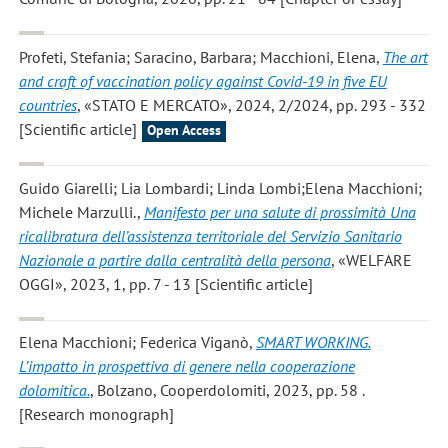
Profeti, Stefania; Saracino, Barbara; Macchioni, Elena
,
The art
and craft of vaccination policy against Covid-19 in five EU
countries
, «STATO E MERCATO», 2024, 2/2024, pp. 293 - 332
[Scientific article]
Open Access
Guido Giarelli; Lia Lombardi; Linda Lombi;Elena Macchioni;
Michele Marzulli.
,
Manifesto per una salute di prossimità Una
ricalibratura dell’assistenza territoriale del Servizio Sanitario
Nazionale a partire dalla centralità della persona
, «WELFARE
OGGI», 2023, 1, pp. 7 - 13 [Scientific article]
Elena Macchioni; Federica Viganò
,
SMART WORKING.
L’impatto in prospettiva di genere nella cooperazione
dolomitica.
, Bolzano, Cooperdolomiti, 2023, pp. 58 .
[Research monograph]