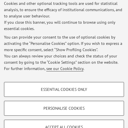
Latest news
Cookies and other optional tracking tools are used for statistical
analysis, to ensure the efficacy of institutional communications, and
OCCUPAZIONE PH - LEZIONI del 16 ottobre
to analyse user behaviour.
Published on: October 13 2025
If you close this banner, you will continue to browse using only
essential cookies.
Assenza per malattia 20 / 2
Published on: February 20 2025
You can provide your consent to the use of optional cookies by
activating the “Personalise Cookies” option. If you wish to express a
more specific consent, select “Show Profiling Cookies”.
CAMBIO AULA LEZIONE DEL GIOVEDI GLOBALIZZAZIONE DIVERSITA'
DISUGUAGLIANZE
You can always review your choices and check the status of your
Published on: February 12 2025
consent by going to the “Cookie Settings” section on the website.
For further information,
see our Cookie Policy
.
View all
PROFILING COOKIES - OPTIONAL
ESSENTIAL COOKIES ONLY
These cookies are used to analyse user browsing patterns, create user profiles
Restricted area
based on browsing behaviour, and for marketing analysis.
Login
to manage all website contents.
Show profiling cookies
PERSONALISE COOKIES
Google/Youtube Video
TECHNICAL COOKIES - ESSENTIAL
© 2026 - ALMA MATER STUDIORUM - Università di Bologna - Via
Facebook
ACCEPT ALL COOKIES
Zamboni, 33 - 40126 Bologna - Partita IVA: 01131710376