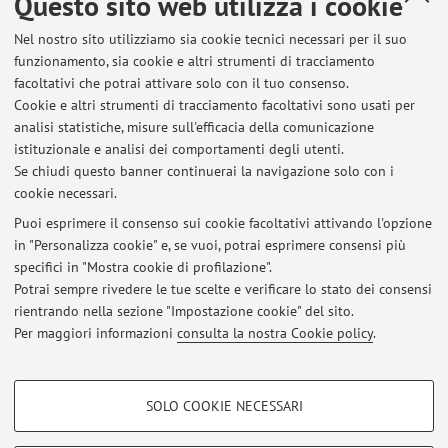
Questo sito web utilizza i cookie
Paese:
Nel nostro sito utilizziamo sia cookie tecnici necessari per il suo
Spagna
funzionamento, sia cookie e altri strumenti di tracciamento
Descrizione:
facoltativi che potrai attivare solo con il tuo consenso.
Membro del Collegium Politicum - Fondato dal Prof.
Cookie e altri strumenti di tracciamento facoltativi sono usati per
analisi statistiche, misure sull'efficacia della comunicazione
Francisco Lisi (Università Carlos III Madrid)
istituzionale e analisi dei comportamenti degli utenti.
Se chiudi questo banner continuerai la navigazione solo con i
cookie necessari.
Puoi esprimere il consenso sui cookie facoltativi attivando l'opzione
in "Personalizza cookie" e, se vuoi, potrai esprimere consensi più
Ultimi avvisi
specifici in "Mostra cookie di profilazione".
Office Hour 07/10/2025
Potrai sempre rivedere le tue scelte e verificare lo stato dei consensi
Pubblicato il: 07 ottobre 2025
rientrando nella sezione "Impostazione cookie" del sito.
Per maggiori informazioni
consulta la nostra Cookie policy
.
Tutti gli avvisi
COOKIE DI PROFILAZIONE - FACOLTATIVI
SOLO COOKIE NECESSARI
Si tratta di cookie utilizzati per analizzare le caratteristiche della navigazione
Area riservata
degli utenti, creare profili in base al loro comportamento sul sito, per analisi
Accedi tramite
login
per gestire tutti i contenuti del sito.