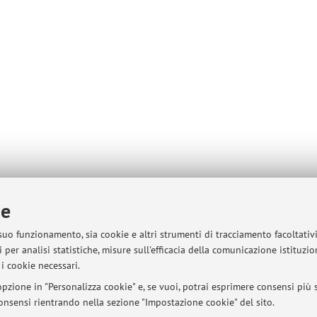
ie
 suo funzionamento, sia cookie e altri strumenti di tracciamento facoltativ
sità di Bologna - Via Zamboni, 33 - 40126 Bologna - Partita IVA: 01131710376
 per analisi statistiche, misure sull'efficacia della comunicazione istituzi
i cookie necessari.
pzione in "Personalizza cookie" e, se vuoi, potrai esprimere consensi più sp
 consensi rientrando nella sezione "Impostazione cookie" del sito.