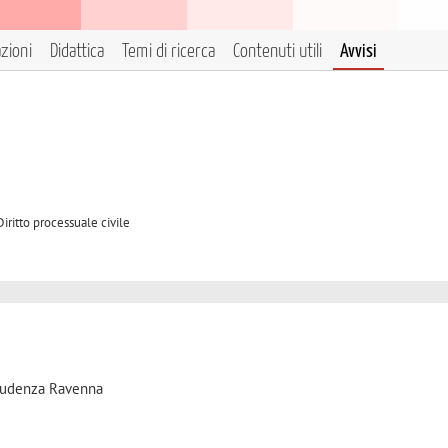
azioni
Didattica
Temi di ricerca
Contenuti utili
Avvisi
2
Diritto processuale civile
sprudenza Ravenna