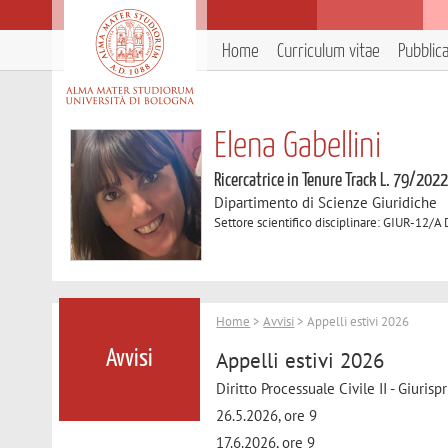
Home
Curriculum vitae
Pubblic
Elena Gabellini
Ricercatrice in Tenure Track L. 79/202
Dipartimento di Scienze Giuridiche
Settore scientifico disciplinare: GIUR-12/A 
Home
>
Avvisi
> Appelli estivi 2026
Appelli estivi 2026
Avvisi
Diritto Processuale Civile II - Giuri
26.5.2026, ore 9
17.6.2026, ore 9