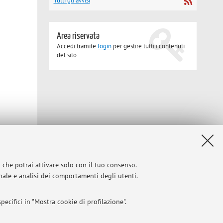
Tutti gli avvisi
Area riservata
Accedi tramite
login
per gestire tutti i contenuti
del sito.
i che potrai attivare solo con il tuo consenso.
Privacy
|
Note legali
|
Impostazioni Cookie
onale e analisi dei comportamenti degli utenti.
ecifici in "Mostra cookie di profilazione".