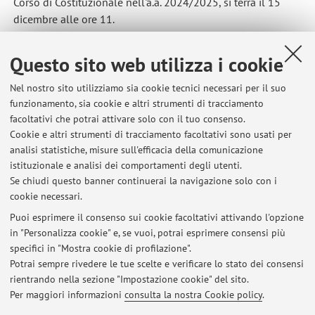
Corso di Costituzionale nell'a.a. 2024/2025, si terrà il 15
dicembre alle ore 11.
Pubblicato il: 28 settembre 2025
Questo sito web utilizza i cookie
Nel nostro sito utilizziamo sia cookie tecnici necessari per il suo
funzionamento, sia cookie e altri strumenti di tracciamento
Ultimi avvisi
facoltativi che potrai attivare solo con il tuo consenso.
Cookie e altri strumenti di tracciamento facoltativi sono usati per
Appelli maggio/luglio 2026
analisi statistiche, misure sull'efficacia della comunicazione
Pubblicato il: 06 marzo 2026
istituzionale e analisi dei comportamenti degli utenti.
Se chiudi questo banner continuerai la navigazione solo con i
Ciclo di incontri "Il Diritto costituzionale ed i suoi protagonisti". Il
cookie necessari.
Parlamento e il procedimento legislativo
Pubblicato il: 19 novembre 2025
Puoi esprimere il consenso sui cookie facoltativi attivando l'opzione
in "Personalizza cookie" e, se vuoi, potrai esprimere consensi più
specifici in "Mostra cookie di profilazione".
Ciclo di incontri "Il Diritto costituzionale ed i suoi protagonisti". La
magistratura tra Costituzione e Istituzioni.
Potrai sempre rivedere le tue scelte e verificare lo stato dei consensi
Pubblicato il: 19 novembre 2025
rientrando nella sezione "Impostazione cookie" del sito.
Per maggiori informazioni
consulta la nostra Cookie policy
.
Tutti gli avvisi