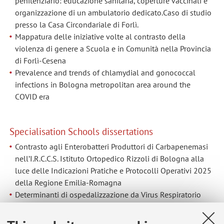
penitenziario: educazione sanitaria, coperture vaccinali e
organizzazione di un ambulatorio dedicato.Caso di studio
presso la Casa Circondariale di Forlì.
Mappatura delle iniziative volte al contrasto della
violenza di genere a Scuola e in Comunità nella Provincia
di Forlì-Cesena
Prevalence and trends of chlamydial and gonococcal
infections in Bologna metropolitan area around the
COVID era
Specialisation Schools dissertations
Contrasto agli Enterobatteri Produttori di Carbapenemasi
nell’I.R.C.C.S. Istituto Ortopedico Rizzoli di Bologna alla
luce delle Indicazioni Pratiche e Protocolli Operativi 2025
della Regione Emilia-Romagna
Determinanti di ospedalizzazione da Virus Respiratorio
Sinciziale (RSV) in Regione Emilia-Romagna: analisi
epidemiologica e prospettive per nuove strategie di