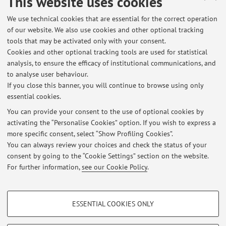
This website uses cookies
prevenzione.
La costruzione della nota operatoria settimanale: analisi
We use technical cookies that are essential for the correct operation
of our website. We also use cookies and other optional tracking
dell’impatto organizzativo e delle criticità post
tools that may be activated only with your consent.
programmazione in un Istituto Ortopedico di riferimento
Cookies and other optional tracking tools are used for statistical
Le Arbovirosi da Chikungunya, Dengue e Zika: Analisi
analysis, to ensure the efficacy of institutional communications, and
della Casistica nel Periodo 2014-2024 e Modello di
to analyse user behaviour.
Preparedness nell'Azienda USL della Romagna
If you close this banner, you will continue to browse using only
essential cookies.
You can provide your consent to the use of optional cookies by
activating the “Personalise Cookies” option. If you wish to express a
Latest news
more specific consent, select “Show Profiling Cookies”.
SARS-CoV-2 e Covid-19: IMPORTANTI NEWS E AGGIORNAMENTI
You can always review your choices and check the status of your
Published on: March 02 2020
consent by going to the “Cookie Settings” section on the website.
For further information,
see our Cookie Policy
.
View all
PROFILING COOKIES - OPTIONAL
ESSENTIAL COOKIES ONLY
These cookies are used to analyse user browsing patterns, create user profiles
Restricted area
based on browsing behaviour, and for marketing analysis.
Login
to manage all website contents.