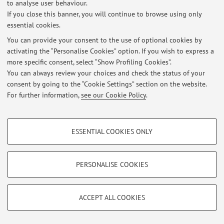
to analyse user behaviour.
Published on: October 03 2025
If you close this banner, you will continue to browse using only
essential cookies.
Lezioni settimana 7-11 ottobre 2024
Published on: October 05 2024
You can provide your consent to the use of optional cookies by
activating the “Personalise Cookies” option. If you wish to express a
more specific consent, select “Show Profiling Cookies”.
Lezione II e lezione III di Storia del cristianesimo 2024-25:
spostamento date, orari, aula
You can always review your choices and check the status of your
Published on: September 16 2024
consent by going to the “Cookie Settings” section on the website.
For further information,
see our Cookie Policy
.
View all
PROFILING COOKIES - OPTIONAL
ESSENTIAL COOKIES ONLY
These cookies are used to analyse user browsing patterns, create user profiles
Restricted area
based on browsing behaviour, and for marketing analysis.
Login
to manage all website contents.
Show profiling cookies
PERSONALISE COOKIES
Google/Youtube Video
TECHNICAL COOKIES - ESSENTIAL
© 2026 - ALMA MATER STUDIORUM - Università di Bologna - Via
Facebook
ACCEPT ALL COOKIES
Zamboni, 33 - 40126 Bologna - Partita IVA: 01131710376
Technical cookies are used for a range of different purposes, including but not
Privacy
|
Legal Notes
|
Cookie Settings
Vimeo
limited to ensuring the correct operation of the website, saving browsing
preferences, load balancing, optimising website performance by reducing