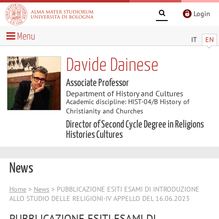
Login
Menu
IT
EN
Davide Dainese
Associate Professor
Department of History and Cultures
Academic discipline: HIST-04/B History of
Christianity and Churches
Director of Second Cycle Degree in Religions
Histories Cultures
News
Home
>
News
> PUBBLICAZIONE ESITI ESAMI DI INTRODUZIONE
ALLO STUDIO DELLE RELIGIONI-IV APPELLO DEL 16.06.2023
PUBBLICAZIONE ESITI ESAMI DI