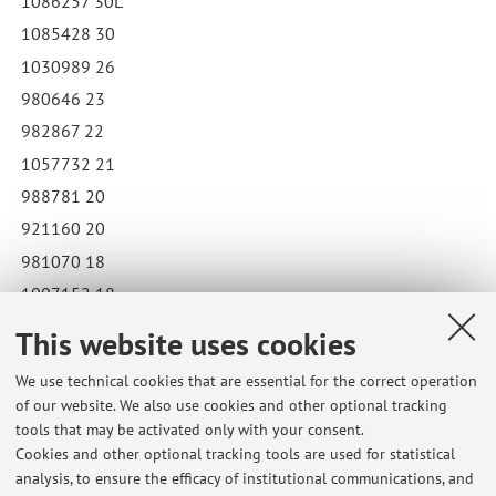
1086257 30L
1085428 30
1030989 26
980646 23
982867 22
1057732 21
988781 20
921160 20
981070 18
1007152 18
Published on: June 28 2023
This website uses cookies
We use technical cookies that are essential for the correct operation
of our website. We also use cookies and other optional tracking
tools that may be activated only with your consent.
Latest news
Cookies and other optional tracking tools are used for statistical
analysis, to ensure the efficacy of institutional communications, and
Lezioni di Storia del cristianesimo, settimana 6-8 ottobre 2025