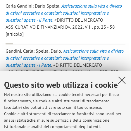
Carla Gandini; Dario Spelta
,
Assicurazione sulla vita e divieto
di azioni esecutive e cautelari: soluzioni interpretative e
questioni aperte - II Parte
, «DIRITTO DEL MERCATO
ASSICURATIVO E FINANZIARIO», 2022, VIII, pp. 23 - 58
[articolo]
Gandini, Carla; Spelta, Dario
,
Assicurazione sulla vita e divieto
di azioni esecutive e cautelari: soluzioni interpretative e
questioni aperte - I Parte
, «DIRITTO DEL MERCATO
ASSICURATIVO E FINANZIARIO», 2021, VII, pp. 327 - 353
[articolo]
Questo sito web utilizza i cookie
Nel nostro sito utilizziamo sia cookie tecnici necessari per il suo
Spelta Dario
,
Matematica finanziaria
, Bologna, Società
funzionamento, sia cookie e altri strumenti di tracciamento
Editrice Esculapio, 2020, pp. 117 . [libro]
facoltativi che potrai attivare solo con il tuo consenso.
Cookie e altri strumenti di tracciamento facoltativi sono usati per
analisi statistiche, misure sull'efficacia della comunicazione
istituzionale e analisi dei comportamenti degli utenti.
Pubblicazioni antecedenti il 2004