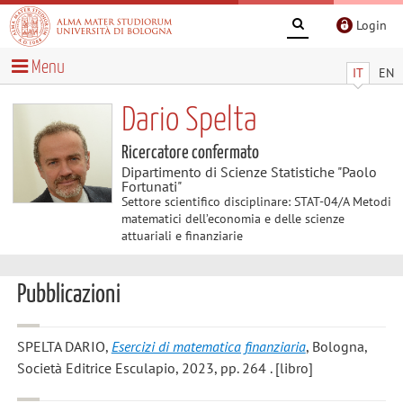
Login
Menu
IT
EN
Dario Spelta
Ricercatore confermato
Dipartimento di Scienze Statistiche "Paolo
Fortunati"
Settore scientifico disciplinare: STAT-04/A Metodi
matematici dell’economia e delle scienze
attuariali e finanziarie
Pubblicazioni
SPELTA DARIO
,
Esercizi di matematica finanziaria
, Bologna,
Società Editrice Esculapio, 2023, pp. 264 . [libro]