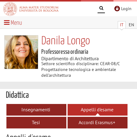
Login
Menu
IT
EN
Danila Longo
Professoressa ordinaria
Dipartimento di Architettura
Settore scientifico disciplinare: CEAR-08/C
Progettazione tecnologica e ambientale
dell’architettura
Didattica
Insegnamenti
Appelli d'esame
Tesi
Accordi Erasmus+
Appelli d'esame