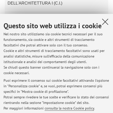
DELL'ARCHITETTURA I (C.I.)
74603 - LABORATORIO DI COSTRUZIONE
DELL'ARCHITETTURA I (C.I.) - ERASMUS
Questo sito web utilizza i cookie
Nel nostro sito utilizziamo sia cookie tecnici necessari per il suo
55150 - LABORATORIO DI COSTRUZIONE
funzionamento, sia cookie e altri strumenti di tracciamento
DELL'ARCHITETTURA I (CORSO INTEGRATO) -
facoltativi che potrai attivare solo con il tuo consenso.
Cookie e altri strumenti di tracciamento facoltativi sono usati per
19368 - LABORATORIO INTEGRATIVO DI
analisi statistiche, misure sull'efficacia della comunicazione
COSTRUZIONE DELL'ARCHITETTURA I
istituzionale e analisi dei comportamenti degli utenti.
(CORSO INTEGRATO)
Se chiudi questo banner continuerai la navigazione solo con i
cookie necessari.
Puoi esprimere il consenso sui cookie facoltativi attivando l'opzione
in "Personalizza cookie" e, se vuoi, potrai esprimere consensi più
Ultimi avvisi
specifici in "Mostra cookie di profilazione".
Potrai sempre rivedere le tue scelte e verificare lo stato dei consensi
Al momento non sono presenti avvisi.
rientrando nella sezione "Impostazione cookie" del sito.
Per maggiori informazioni
consulta la nostra Cookie policy
.