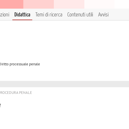
azioni
Didattica
Temi di ricerca
Contenuti utili
Avvisi
 Diritto processuale penale
 PROCEDURA PENALE
e