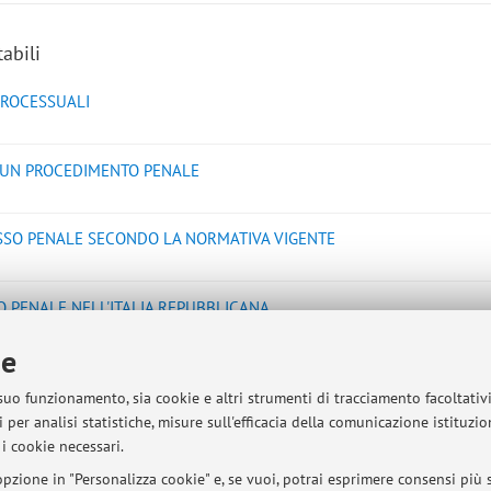
abili
PROCESSUALI
DI UN PROCEDIMENTO PENALE
SSO PENALE SECONDO LA NORMATIVA VIGENTE
SO PENALE NELL'ITALIA REPUBBLICANA
ie
SSUALE PENALE IN ITALIA
 suo funzionamento, sia cookie e altri strumenti di tracciamento facoltativ
 per analisi statistiche, misure sull'efficacia della comunicazione istituzi
i cookie necessari.
pzione in "Personalizza cookie" e, se vuoi, potrai esprimere consensi più sp