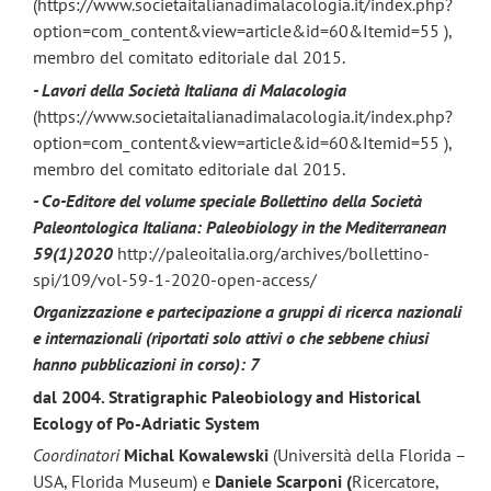
(https://www.societaitalianadimalacologia.it/index.php?
option=com_content&view=article&id=60&Itemid=55 ),
membro del comitato editoriale dal 2015.
- Lavori della Società Italiana di Malacologia
(https://www.societaitalianadimalacologia.it/index.php?
option=com_content&view=article&id=60&Itemid=55 ),
membro del comitato editoriale dal 2015.
- Co-Editore del volume speciale Bollettino della Società
Paleontologica Italiana: Paleobiology in the Mediterranean
59(1)2020
http://paleoitalia.org/archives/bollettino-
spi/109/vol-59-1-2020-open-access/
Organizzazione e partecipazione a gruppi di ricerca nazionali
e internazionali (riportati solo attivi o che sebbene chiusi
hanno pubblicazioni in corso): 7
dal 2004. Stratigraphic Paleobiology and Historical
Ecology of Po-Adriatic System
Coordinatori
Michal Kowalewski
(Università della Florida –
USA, Florida Museum)
e
Daniele Scarponi (
Ricercatore,