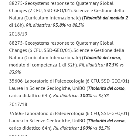
88275-Geosystems response to Quaternary Global
Changes (2 CFU, SSD-GEO/01). Scienze e Gestione della
Natura (Curriculum Internazionale) (
Titolarità del modulo 2
di 16h).
Ril. didattica:
93,8%
vs 88,3%
2018/19
88275-Geosystems response to Quaternary Global
Changes (6 CFU, SSD-GEO/01). Scienze e Gestione della
Natura (Curriculum Internazionale) (
Titolarità del corso
,
modulo di competenza 1 di 32h).
Ril. didattica:
87,5%
vs
83,9%
35606-Laboratorio di Paleoecologia (6 CFU, SSD-GEO/01)
Laurea in Scienze Geologiche, UniBO (
Titolarità del corso
,
carico didattico 64h).
Ril. didattica:
100%
vs 87,5%
2017/18
35606-Laboratorio di Paleoecologia (6 CFU, SSD-GEO/01)
Laurea in Scienze Geologiche, UniBO (
Titolarità del corso
,
carico didattico 64h).
Ril. didattica:
100%
vs 81,7%