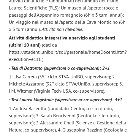
attività didattiche e laboratoriali nell’ambito del Piano
Lauree Scientifiche (PLS): Un museo all'aperto: rocce e
paesaggi dell'Appennino romagnolo (6h x 3 turni annui);
Un viaggio nel museo all’aperto della Cava Monticino (6h
x 3 turni annui).
Attività non rilevabile.
Attività didattica integrativa e servizio agli studenti
(ultimi 10 anni)
(dati da
https://studenti.unibo.it/sol/personale/homeDocenti.htm?
execution=e1s1 )
- Tesi di Dottorato (supervisore o co-supervisore): 2+1
1. Lisa Carrera (35° ciclo STVA-UniBO, supervisore); 2.
Michele Azzarone (32° ciclo STVA/UniBo, supervisore); 3.
J.M. Wittmer (Virginia Tech-USA, co-supervisore).
- Tesi Laurea Magistrale (supervisore or co-supervisore): 4+1
1. Andrea Baseotto (candidato-Geologia e Territorio,
supervisore); 2. Sarah Bencivenni (Geologia e Territorio,
supervisore); 3. Alessandro Cheli (Scienze e Gestione della
Natura, co-supervisore), 4. Giuseppina Razzino (Geologia e