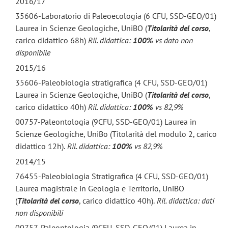
2016/17
35606-Laboratorio di Paleoecologia (6 CFU, SSD-GEO/01)
Laurea in Scienze Geologiche, UniBO (
Titolarità del corso
,
carico didattico 68h)
Ril. didattica:
100%
vs dato non
disponibile
2015/16
35606-Paleobiologia stratigrafica (4 CFU, SSD-GEO/01)
Laurea in Scienze Geologiche, UniBO (
Titolarità del corso
,
carico didattico 40h)
Ril. didattica:
100%
vs 82,9%
00757-Paleontologia (9CFU, SSD-GEO/01) Laurea in
Scienze Geologiche, UniBo (Titolarità del modulo 2, carico
didattico 12h).
Ril. didattica:
100%
vs 82,9%
2014/15
76455-Paleobiologia Stratigrafica (4 CFU, SSD-GEO/01)
Laurea magistrale in Geologia e Territorio, UniBO
(
Titolarità del corso
, carico didattico 40h).
Ril. didattica: dati
non disponibili
00757-Paleontologia (9CFU, SSD-GEO/01) Laurea in