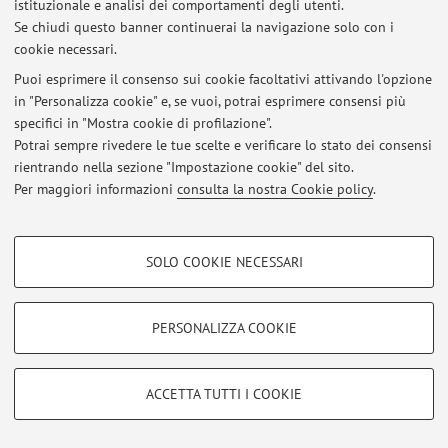
istituzionale e analisi dei comportamenti degli utenti.
Presentazioni a congressi e convegni: 48
Se chiudi questo banner continuerai la navigazione solo con i
cookie necessari.
Austria [10] – European Geosciences Union Meeting
Puoi esprimere il consenso sui cookie facoltativi attivando l'opzione
Canada [2] – North American Paleontological Convention
in "Personalizza cookie" e, se vuoi, potrai esprimere consensi più
(1); Geological Society of America Annual Meeting (1)
specifici in "Mostra cookie di profilazione".
th
Francia [1] – 5
International Palaeontological Congress
Potrai sempre rivedere le tue scelte e verificare lo stato dei consensi
Italia [21] – Lagunet (1); International Geological
rientrando nella sezione "Impostazione cookie" del sito.
Conference (1); Italian Paleontological Congress (5);
Per maggiori informazioni
consulta la nostra Cookie policy
.
Pliocenica (1); GeoItalia (6); Italian Geological Society
Meeting (2); Alberto Malatesta Meeting (1); Summer
COOKIE DI PROFILAZIONE - FACOLTATIVI
School Bologna (2); International Conference on
SOLO COOKIE NECESSARI
Si tratta di cookie utilizzati per analizzare le caratteristiche della navigazione
Paleobiology & Paleoecology (1); Conservation
degli utenti, creare profili in base al loro comportamento sul sito, per analisi
Paleobiology Meeting (1)
di marketing.
PERSONALIZZA COOKIE
Polonia [1] – International Congress on Ichnology
Mostra cookie di profilazione
Repubblica Ceca [1] World Multidisciplinary Earth
Google/Youtube Video
COOKIE TECNICI - NECESSARI
Sciences Symposium
ACCETTA TUTTI I COOKIE
Facebook
Spagna [1] – IV Encuentro de Jóvenes Investigadores en
Si tratta di cookie tecnici utilizzati, a titolo esemplificativo, per il corretto
Vimeo
Paleontología
funzionamento del sito, salvare le preferenze di navigazione, per il