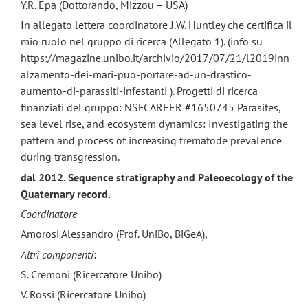
Y.R. Epa (Dottorando, Mizzou – USA)
In allegato lettera coordinatore J.W. Huntley che certifica il
mio ruolo nel gruppo di ricerca (Allegato 1). (info su
https://magazine.unibo.it/archivio/2017/07/21/l2019inn
alzamento-dei-mari-puo-portare-ad-un-drastico-
aumento-di-parassiti-infestanti ). Progetti di ricerca
finanziati del gruppo: NSFCAREER #1650745 Parasites,
sea level rise, and ecosystem dynamics: Investigating the
pattern and process of increasing trematode prevalence
during transgression.
dal 2012. Sequence stratigraphy and Paleoecology of the
Quaternary record.
Coordinatore
Amorosi Alessandro (Prof. UniBo, BiGeA),
Altri componenti
:
S. Cremoni (Ricercatore Unibo)
V. Rossi (Ricercatore Unibo)