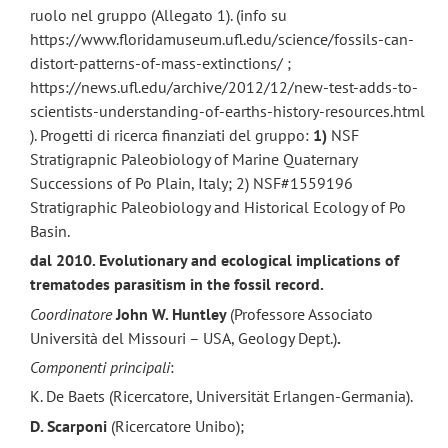
ruolo nel gruppo (Allegato 1). (info su
https://www.floridamuseum.ufl.edu/science/fossils-can-
distort-patterns-of-mass-extinctions/ ;
https://news.ufl.edu/archive/2012/12/new-test-adds-to-
scientists-understanding-of-earths-history-resources.html
). Progetti di ricerca finanziati del gruppo:
1)
NSF
Stratigrapnic Paleobiology of Marine Quaternary
Successions of Po Plain, Italy; 2) NSF#1559196
Stratigraphic Paleobiology and Historical Ecology of Po
Basin.
dal 2010.
Evolutionary and ecological implications of
trematodes parasitism in the fossil record.
Coordinatore
John W. Huntley
(Professore Associato
Università del Missouri – USA, Geology Dept.)
.
Componenti principali
:
K. De Baets (Ricercatore, Universität Erlangen-Germania).
D. Scarponi
(Ricercatore Unibo);