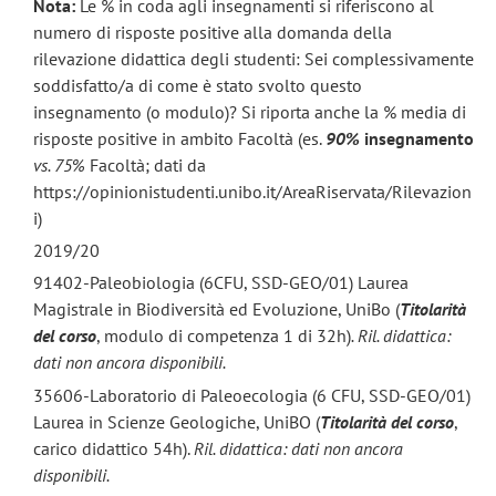
Nota:
Le % in coda agli insegnamenti si riferiscono al
numero di risposte positive alla domanda della
rilevazione didattica degli studenti: Sei complessivamente
soddisfatto/a di come è stato svolto questo
insegnamento (o modulo)? Si riporta anche la % media di
risposte positive in ambito Facoltà (es.
90%
insegnamento
vs. 75%
Facoltà; dati da
https://opinionistudenti.unibo.it/AreaRiservata/Rilevazion
i)
2019/20
91402-Paleobiologia (6CFU, SSD-GEO/01) Laurea
Magistrale in Biodiversità ed Evoluzione, UniBo (
Titolarità
del corso
, modulo di competenza 1 di 32h)
. Ril. didattica:
dati non ancora disponibili.
35606-Laboratorio di Paleoecologia (6 CFU, SSD-GEO/01)
Laurea in Scienze Geologiche, UniBO (
Titolarità del corso
,
carico didattico 54h).
Ril. didattica: dati non ancora
disponibili.