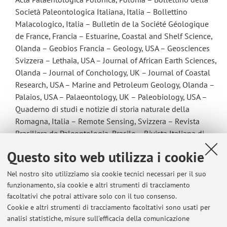
Società Paleontologica Italiana, Italia – Bollettino
Malacologico, Italia – Bulletin de la Société Géologique
de France, Francia – Estuarine, Coastal and Shelf Science,
Olanda – Geobios Francia – Geology, USA – Geosciences
Svizzera – Lethaia, USA – Journal of African Earth Sciences,
Olanda – Journal of Conchology, UK – Journal of Coastal
Research, USA – Marine and Petroleum Geology, Olanda –
Palaios, USA – Palaeontology, UK – Paleobiology, USA –
Quaderno di studi e notizie di storia naturale della
Romagna, Italia – Remote Sensing, Svizzera – Revista
Brasiliera de Paleontologia, Brasile – Rivista Italiana di
Paleontologia e Stratigrafia, Italia – Sedimentology, UK –
Questo sito web utilizza i cookie
The Holocene, USA – Zootaxa, Nuova Zelanda.
Programmi di ricerca: 4
Nel nostro sito utilizziamo sia cookie tecnici necessari per il suo
funzionamento, sia cookie e altri strumenti di tracciamento
National Science Foundation, USA - Czech Science
facoltativi che potrai attivare solo con il tuo consenso.
Foundation, Repubblica Ceca - French National Research
Cookie e altri strumenti di tracciamento facoltativi sono usati per
Agency, Francia - Consiglio Nazionale delle Ricerche,
analisi statistiche, misure sull'efficacia della comunicazione
Italia.