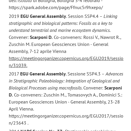
dell’Istituto di Bologna, Bologna 3-4 febbraio -
https://spark.adobe.com/page/Ffnuc5r9hxepo/
2019
EGU General Assembly
. Session SSP4.4 –
Linking
stratigraphic and biological patterns: Fossils as a key to
understand terrestrial and marine ecosystem dynamics.
Convener:
Scarponi D.
Co-conveners: Rossi V., Nawrot R.,
Zuschin M. European Geosciences Union - General
Assembly, 7-12 aprile Vienna
https://meetingorganizer.copernicus.org/EGU2019/sessio
n/31039.
2017
EGU General Assembly
. Sessione SSP4.3 –
Advances
in Stratigraphic Paleobiology: Integration of Geological and
Biological Processes using macrofossils
. Convener:
Scarponi
D.
Co-conveners: Zuschin M., Tomasovych A., Dominici S.:
European Geosciences Union - General Assembly, 23-28
April Vienna.
https://meetingorganizer.copernicus.org/EGU2017/sessio
n/23643 .