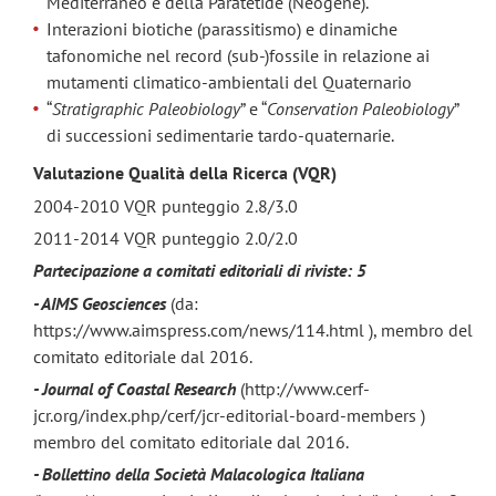
Mediterraneo e della Paratetide (Neogene).
Interazioni biotiche (parassitismo) e dinamiche
tafonomiche nel record (sub-)fossile in relazione ai
mutamenti climatico-ambientali del Quaternario
“
Stratigraphic Paleobiology
” e “
Conservation Paleobiology
”
di successioni sedimentarie tardo-quaternarie.
Valutazione Qualità della Ricerca (VQR)
2004-2010 VQR punteggio 2.8/3.0
2011-2014 VQR punteggio 2.0/2.0
Partecipazione a comitati editoriali di riviste: 5
- AIMS Geosciences
(da:
https://www.aimspress.com/news/114.html ), membro del
comitato editoriale dal 2016.
- Journal of Coastal Research
(http://www.cerf-
jcr.org/index.php/cerf/jcr-editorial-board-members )
membro del comitato editoriale dal 2016.
- Bollettino della Società Malacologica Italiana