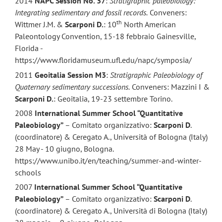
2014
NAPC Session No. 37
:
Stratigraphic paleobiology:
Integrating sedimentary and fossil records.
Conveners:
th
Wittmer J.M. &
Scarponi D.
: 10
North American
Paleontology Convention, 15-18 febbraio Gainesville,
Florida -
https://www.floridamuseum.ufl.edu/napc/symposia/
2011
Geoitalia Session M3
:
Stratigraphic Paleobiology of
Quaternary sedimentary successions.
Conveners: Mazzini I &
Scarponi D.
: Geoitalia, 19-23 settembre Torino.
2008
International Summer School “Quantitative
Paleobiology”
– Comitato organizzativo:
Scarponi D
.
(coordinatore) & Ceregato A., Università of Bologna (Italy)
28 May - 10 giugno, Bologna.
https://www.unibo.it/en/teaching/summer-and-winter-
schools
2007
International Summer School “Quantitative
Paleobiology”
– Comitato organizzativo:
Scarponi D
.
(coordinatore) & Ceregato A., Università di Bologna (Italy)