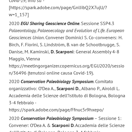
Covid-19;
info su
-
[https://spark.adobe.com/page/GnIJibQ2X7ujU/?
w=1_157]
2020
EGU Sharing Geoscience Online
. Sessione SSP4.3
Palaeontology, Palaeoecology and Evolution of Life
. European
Geosciences Union
. Convener Dominici S. Co-conveners: H.
Birch, F. Fiorini, S. Lindström, B. van de Schootbrugge, S.
Danise, M. Kaminski,
D. Scarponi
: General Assembly 4-8
Maggio, Vienna
https://meetingorganizer.copernicus.org/EGU2020/sessio
n/36496 (tenutosi online causa Covid-19).
2020
Conservation Paleobiology Symposium
. Comitato
organizzativo: O’Dea A.,
Scarponi D.
, Albano P., Airoldi L.
Accademia delle Scienze dell’Istituto di Bologna, Bologna
3-4 febbraio -
https://spark.adobe.com/page/Ffnuc5r9hxepo/
2020
Conservation Paleobiology Symposium
– Sessione 1:
Convener: O’Dea A. &
Scarponi D
. Accademia delle Scienze