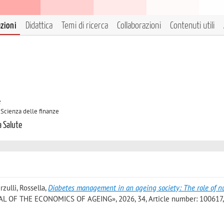
azioni
Didattica
Temi di ricerca
Collaborazioni
Contenuti utili
e
 Scienza delle finanze
a Salute
rzulli, Rossella
,
Diabetes management in an ageing society: The role of n
L OF THE ECONOMICS OF AGEING», 2026, 34, Article number: 100617, p