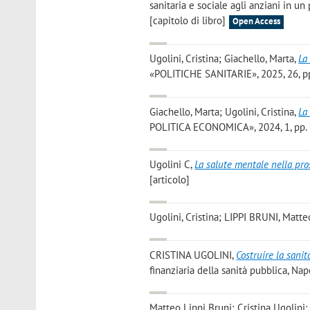
sanitaria e sociale agli anziani in un
[capitolo di libro]
Open Access
Ugolini, Cristina; Giachello, Marta
,
La
«POLITICHE SANITARIE», 2025, 26, pp.
Giachello, Marta; Ugolini, Cristina
,
La
POLITICA ECONOMICA», 2024, 1, pp. 6
Ugolini C
,
La salute mentale nella pro
[articolo]
Ugolini, Cristina; LIPPI BRUNI, Matte
CRISTINA UGOLINI
,
Costruire la sanit
finanziaria della sanità pubblica, Napo
Matteo Lippi Bruni; Cristina Ugolini;