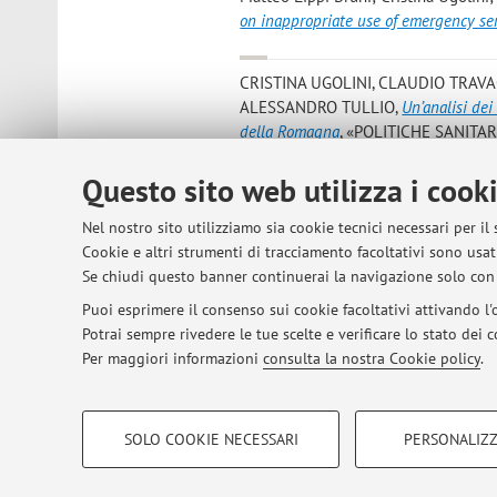
on inappropriate use of emergency se
CRISTINA UGOLINI, CLAUDIO TRAVA
ALESSANDRO TULLIO
,
Un’analisi dei
della Romagna
, «POLITICHE SANITARIE
Questo sito web utilizza i cook
Santuari, Alceste; Ugolini, Cristina
,
Ve
modello sociale europeo? Itinerari d
Nel nostro sito utilizziamo sia cookie tecnici necessari per il
ANGELI, 2023, pp. 75 - 94 (COLLA
Cookie e altri strumenti di tracciamento facoltativi sono usati
BOLOGNA) [capitolo di libro]
Open A
Se chiudi questo banner continuerai la navigazione solo con 
Puoi esprimere il consenso sui cookie facoltativi attivando l'o
Potrai sempre rivedere le tue scelte e verificare lo stato dei
1
2
3
4
Per maggiori informazioni
consulta la nostra Cookie policy
.
COOKIE DI PROFILAZIONE - FACOLTATIVI
SOLO COOKIE NECESSARI
PERSONALIZZ
Si tratta di cookie utilizzati per analizzare le caratteristiche della navi
© 2026 - ALMA MATER STUDIORUM - Univer
base al loro comportamento sul sito, per analisi di marketing.