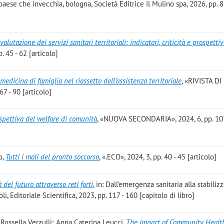
 paese che invecchia, bologna, Società Editrice il Mulino spa, 2026, pp. 8
 valutazione dei servizi sanitari territoriali: indicatori, criticità e prospetti
 45 - 62 [articolo]
 medicina di famiglia nel riassetto dell’assistenza territoriale
, «RIVISTA DI
7 - 90 [articolo]
spettiva del welfare di comunità
, «NUOVA SECONDARIA», 2024, 6, pp. 10
o
,
Tutti i mali del pronto soccorso
, «.ECO», 2024, 3, pp. 40 - 45 [articolo]
à del futuro attraverso reti forti
, in: Dall’emergenza sanitaria alla stabiliz
li, Editoriale Scientifica, 2023, pp. 117 - 160 [capitolo di libro]
 Rossella Verzulli; Anna Caterina Leucci
,
The impact of Community Healt