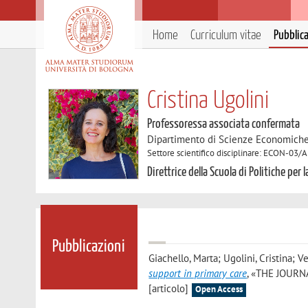
Home
Curriculum vitae
Pubblic
Cristina Ugolini
Professoressa associata confermata
Dipartimento di Scienze Economich
Settore scientifico disciplinare: ECON-03/A
Direttrice della Scuola di Politiche per l
Pubblicazioni
Giachello, Marta; Ugolini, Cristina; Ve
support in primary care
, «THE JOURNA
[articolo]
Open Access