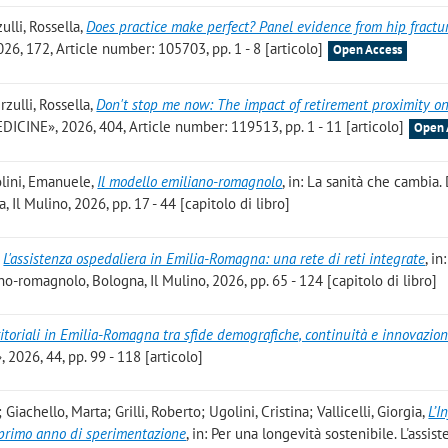
ulli, Rossella
,
Does practice make perfect? Panel evidence from hip fractu
6, 172, Article number: 105703, pp. 1 - 8 [articolo]
Open Access
rzulli, Rossella
,
Don't stop me now: The impact of retirement proximity o
CINE», 2026, 404, Article number: 119513, pp. 1 - 11 [articolo]
Open 
olini, Emanuele
,
Il modello emiliano-romagnolo
, in: La sanità che cambia.
Il Mulino, 2026, pp. 17 - 44 [capitolo di libro]
,
L'assistenza ospedaliera in Emilia-Romagna: una rete di reti integrate
, in
o-romagnolo, Bologna, Il Mulino, 2026, pp. 65 - 124 [capitolo di libro]
ritoriali in Emilia-Romagna tra sfide demografiche, continuità e innovazio
26, 44, pp. 99 - 118 [articolo]
Giachello, Marta; Grilli, Roberto; Ugolini, Cristina; Vallicelli, Giorgia
,
L’I
 primo anno di sperimentazione
, in: Per una longevità sostenibile. L'assis