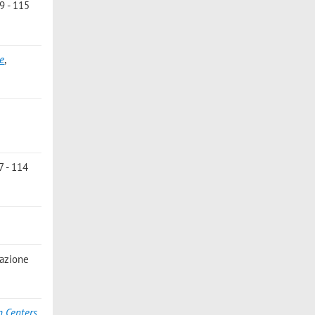
9 - 115
ve
,
7 - 114
zazione
h Centers