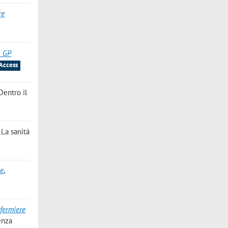
re
n GP
Access
 Dentro il
: La sanità
ne
,
nfermiere
tenza