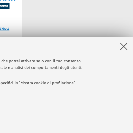
ccess
l’Ausl
si?
, in: Un
CO
i che potrai attivare solo con il tuo consenso.
ERSITÀ DI
onale e analisi dei comportamenti degli utenti.
ecifici in "Mostra cookie di profilazione".
l 2004
I
 titolo esemplificativo, per il corretto funzionamento del sito, salvare
Privacy
|
Note legali
|
Impostazioni Cookie
l bilanciamento del carico, ottimizzare le prestazioni del sito