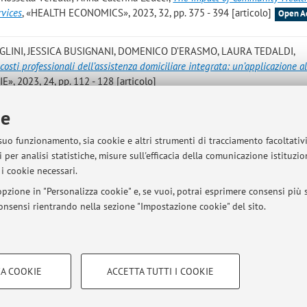
rvices
, «HEALTH ECONOMICS», 2023, 32, pp. 375 - 394 [articolo]
Open A
GLINI, JESSICA BUSIGNANI, DOMENICO D’ERASMO, LAURA TEDALDI,
 costi professionali dell’assistenza domiciliare integrata: un’applicazione al
», 2023, 24, pp. 112 - 128 [articolo]
ie
rso una nuova sanità europea: reti integrate e livelli assistenziali condivi
ei diritti di welfare tra dimensione europea e nazionale, Milano, FRAN
 suo funzionamento, sia cookie e altri strumenti di tracciamento facoltativ
NA DEL DIPARTIMENTO DI SOCIOLOGIA E DIRITTO DELL'ECONOMIA, UNIV
 per analisi statistiche, misure sull'efficacia della comunicazione istituzi
ccess
i cookie necessari.
pzione in "Personalizza cookie" e, se vuoi, potrai esprimere consensi più sp
 consensi rientrando nella sezione "Impostazione cookie" del sito.
Pubblicazioni antecedenti i
COOKIE TECNICI - NECESSAR
A COOKIE
ACCETTA TUTTI I COOKIE
gazione degli utenti, creare profili in
Si tratta di cookie tecnici utilizzati, a
sità di Bologna - Via Zamboni, 33 - 40126 Bologna - Partita IVA: 01131710376
le preferenze di navigazione, per i