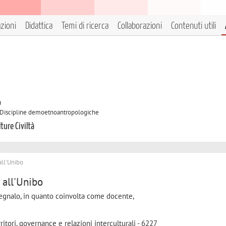
azioni
Didattica
Temi di ricerca
Collaborazioni
Contenuti utili
à
/A Discipline demoetnoantropologiche
ture Civiltà
all'Unibo
 all'Unibo
 segnalo, in quanto coinvolta come docente,
ritori, governance e relazioni interculturali - 6227