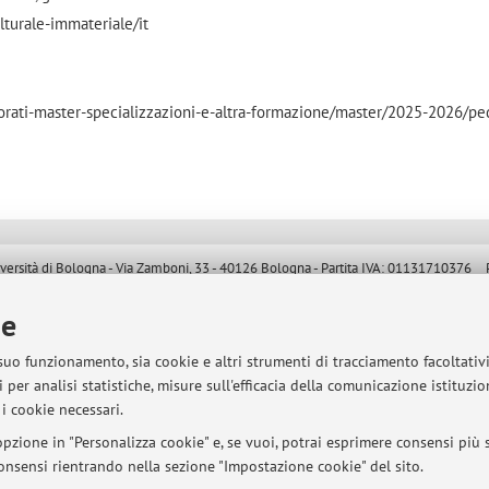
lturale-immateriale/it
ttorati-master-specializzazioni-e-altra-formazione/master/2025-2026/p
sità di Bologna - Via Zamboni, 33 - 40126 Bologna - Partita IVA: 01131710376
ie
 suo funzionamento, sia cookie e altri strumenti di tracciamento facoltativ
 per analisi statistiche, misure sull'efficacia della comunicazione istituzi
i cookie necessari.
pzione in "Personalizza cookie" e, se vuoi, potrai esprimere consensi più sp
 consensi rientrando nella sezione "Impostazione cookie" del sito.