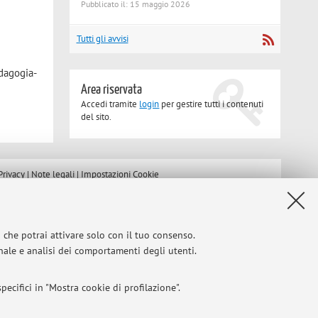
Pubblicato il: 15 maggio 2026
Tutti gli avvisi
edagogia-
Area riservata
Accedi tramite
login
per gestire tutti i contenuti
del sito.
Privacy
|
Note legali
|
Impostazioni Cookie
i che potrai attivare solo con il tuo consenso.
onale e analisi dei comportamenti degli utenti.
ecifici in "Mostra cookie di profilazione".