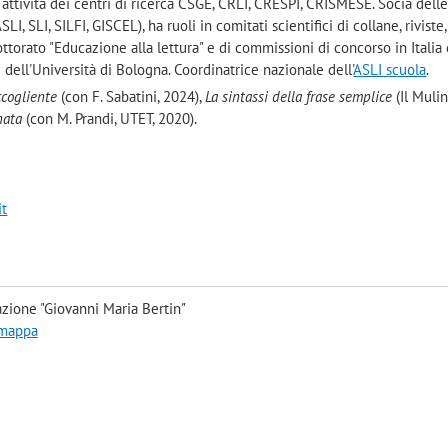
e attività dei centri di ricerca CSGE, CRLI, CRESPI, CRISMESE. Socia dell
SLI, SLI, SILFI, GISCEL), ha ruoli in comitati scientifici di collane, riviste,
torato "Educazione alla lettura" e di commissioni di concorso in Italia
e dell'Università di Bologna. Coordinatrice nazionale dell'
ASLI scuola
.
ccogliente
(con F. Sabatini, 2024),
La sintassi della frase semplice
(Il Mulin
onata
(con M. Prandi, UTET, 2020).
it
zione "Giovanni Maria Bertin"
 mappa