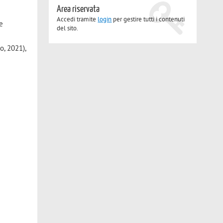
e
Area riservata
Accedi tramite
login
per gestire tutti i contenuti
 e
del sito.
o, 2021),