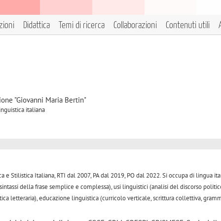
zioni
Didattica
Temi di ricerca
Collaborazioni
Contenuti utili
ione "Giovanni Maria Bertin"
inguistica italiana
e Stilistica Italiana, RTI dal 2007, PA dal 2019, PO dal 2022. Si occupa di lingua ita
sintassi della frase semplice e complessa), usi linguistici (analisi del discorso politic
tica letteraria), educazione linguistica (curricolo verticale, scrittura collettiva, gram