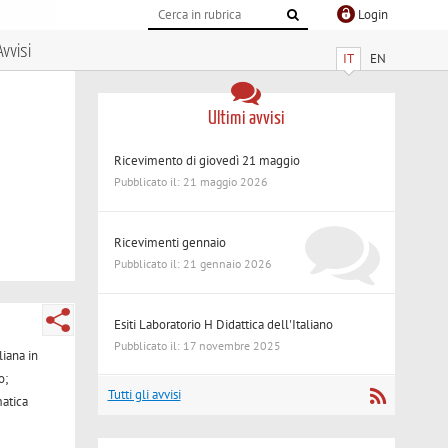
Login
Avvisi
IT
EN
Ultimi avvisi
Ricevimento di giovedì 21 maggio
Pubblicato il: 21 maggio 2026
Ricevimenti gennaio
Pubblicato il: 21 gennaio 2026
Esiti Laboratorio H Didattica dell'Italiano
Pubblicato il: 17 novembre 2025
liana in
o;
Tutti gli avvisi
matica