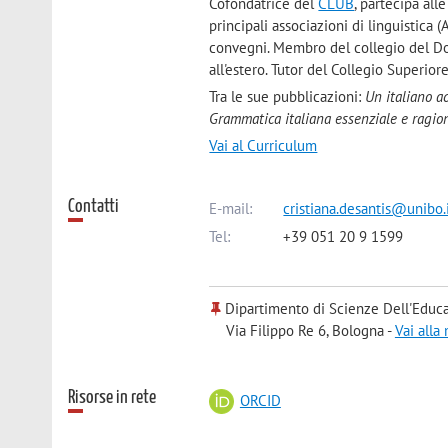
Cofondatrice del
CLUB
, partecipa all
principali associazioni di linguistica (A
convegni. Membro del collegio del Dot
all'estero. Tutor del Collegio Superior
Tra le sue pubblicazioni:
Un italiano a
Grammatica italiana essenziale e ragi
Vai al Curriculum
Contatti
E-mail:
cristiana.desantis@unibo.
Tel:
+39 051 20 9 1599
Dipartimento di Scienze Dell'Educa
Via Filippo Re 6, Bologna -
Vai alla
Risorse in rete
ORCID