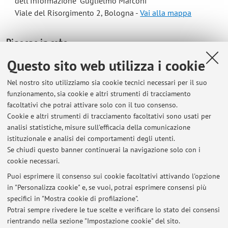
dell'Informazione "Guglielmo Marconi"
Viale del Risorgimento 2, Bologna -
Vai alla mappa
Risorse in rete
Questo sito web utilizza i cookie
ORCID
Nel nostro sito utilizziamo sia cookie tecnici necessari per il suo
funzionamento, sia cookie e altri strumenti di tracciamento
Orario di ricevimento
facoltativi che potrai attivare solo con il tuo consenso.
Cookie e altri strumenti di tracciamento facoltativi sono usati per
analisi statistiche, misure sull'efficacia della comunicazione
Students are invited to contact me (by phone or email) to fix
istituzionale e analisi dei comportamenti degli utenti.
an appointment.
Se chiudi questo banner continuerai la navigazione solo con i
cookie necessari.
Puoi esprimere il consenso sui cookie facoltativi attivando l'opzione
in "Personalizza cookie" e, se vuoi, potrai esprimere consensi più
Ultimi avvisi
specifici in "Mostra cookie di profilazione".
Potrai sempre rivedere le tue scelte e verificare lo stato dei consensi
Al momento non sono presenti avvisi.
rientrando nella sezione "Impostazione cookie" del sito.