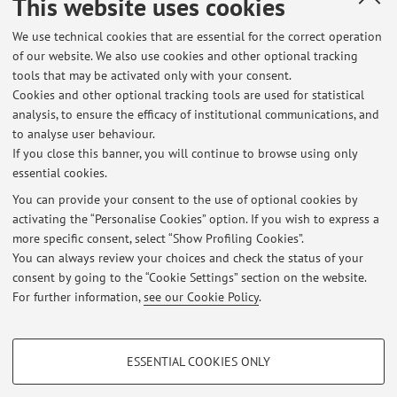
This website uses cookies
We use technical cookies that are essential for the correct operation
of our website. We also use cookies and other optional tracking
Latest news
tools that may be activated only with your consent.
Cookies and other optional tracking tools are used for statistical
Date ricevimenti settembre-dicembre 2026
analysis, to ensure the efficacy of institutional communications, and
Published on: October 17 2024
to analyse user behaviour.
If you close this banner, you will continue to browse using only
Per chi intende chiedere la tesi e per i laureandi: modalità per
essential cookies.
chiedere una tesi/ modalità di consegna dei materiali relativi alle
tesi di laurea
You can provide your consent to the use of optional cookies by
Published on: April 30 2020
activating the “Personalise Cookies” option. If you wish to express a
more specific consent, select “Show Profiling Cookies”.
Avviso per i laureandi: norme anti-plagio
You can always review your choices and check the status of your
Published on: June 06 2018
consent by going to the “Cookie Settings” section on the website.
For further information,
see our Cookie Policy
.
View all
PROFILING COOKIES - OPTIONAL
ESSENTIAL COOKIES ONLY
Restricted area
These cookies are used to analyse user browsing patterns, create user profiles
based on browsing behaviour, and for marketing analysis.