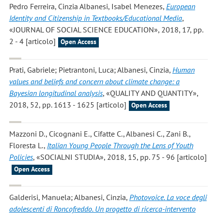
Pedro Ferreira, Cinzia Albanesi, Isabel Menezes
,
European
Identity and Citizenship in Textbooks/Educational Media
,
«JOURNAL OF SOCIAL SCIENCE EDUCATION», 2018, 17, pp.
2 - 4 [articolo]
Open Access
Prati, Gabriele; Pietrantoni, Luca; Albanesi, Cinzia
,
Human
values and beliefs and concern about climate change: a
Bayesian longitudinal analysis
, «QUALITY AND QUANTITY»,
2018, 52, pp. 1613 - 1625 [articolo]
Open Access
Mazzoni D., Cicognani E., Cifatte C., Albanesi C., Zani B.,
Floresta L.
,
Italian Young People Through the Lens of Youth
Policies
, «SOCIALNI STUDIA», 2018, 15, pp. 75 - 96 [articolo]
Open Access
Galderisi, Manuela; Albanesi, Cinzia
,
Photovoice. La voce degli
adolescenti di Roncofreddo. Un progetto di ricerca-intervento