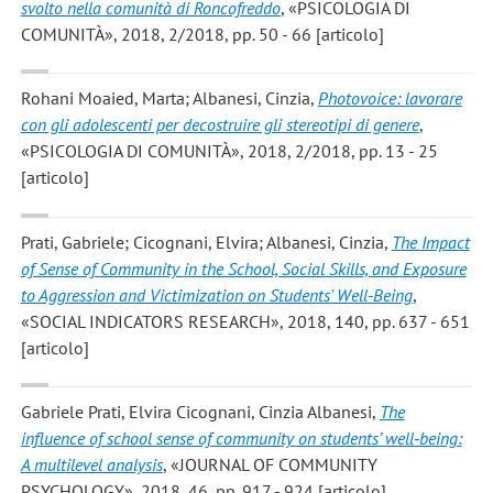
svolto nella comunità di Roncofreddo
, «PSICOLOGIA DI
COMUNITÀ», 2018, 2/2018, pp. 50 - 66 [articolo]
Rohani Moaied, Marta; Albanesi, Cinzia
,
Photovoice: lavorare
con gli adolescenti per decostruire gli stereotipi di genere
,
«PSICOLOGIA DI COMUNITÀ», 2018, 2/2018, pp. 13 - 25
[articolo]
Prati, Gabriele; Cicognani, Elvira; Albanesi, Cinzia
,
The Impact
of Sense of Community in the School, Social Skills, and Exposure
to Aggression and Victimization on Students' Well-Being
,
«SOCIAL INDICATORS RESEARCH», 2018, 140, pp. 637 - 651
[articolo]
Gabriele Prati, Elvira Cicognani, Cinzia Albanesi
,
The
influence of school sense of community on students’ well‐being:
A multilevel analysis
, «JOURNAL OF COMMUNITY
PSYCHOLOGY», 2018, 46, pp. 917 - 924 [articolo]