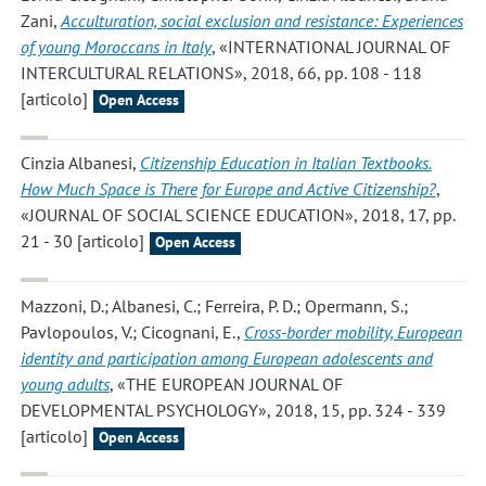
Zani
,
Acculturation, social exclusion and resistance: Experiences
of young Moroccans in Italy
, «INTERNATIONAL JOURNAL OF
INTERCULTURAL RELATIONS», 2018, 66, pp. 108 - 118
[articolo]
Open Access
Cinzia Albanesi
,
Citizenship Education in Italian Textbooks.
How Much Space is There for Europe and Active Citizenship?
,
«JOURNAL OF SOCIAL SCIENCE EDUCATION», 2018, 17, pp.
21 - 30 [articolo]
Open Access
Mazzoni, D.; Albanesi, C.; Ferreira, P. D.; Opermann, S.;
Pavlopoulos, V.; Cicognani, E.
,
Cross-border mobility, European
identity and participation among European adolescents and
young adults
, «THE EUROPEAN JOURNAL OF
DEVELOPMENTAL PSYCHOLOGY», 2018, 15, pp. 324 - 339
[articolo]
Open Access