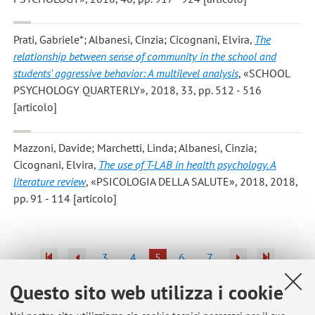
Prati, Gabriele*; Albanesi, Cinzia; Cicognani, Elvira
,
The
relationship between sense of community in the school and
students' aggressive behavior: A multilevel analysis
, «SCHOOL
PSYCHOLOGY QUARTERLY», 2018, 33, pp. 512 - 516
[articolo]
Mazzoni, Davide; Marchetti, Linda; Albanesi, Cinzia;
Cicognani, Elvira
,
The use of T-LAB in health psychology. A
literature review
, «PSICOLOGIA DELLA SALUTE», 2018, 2018,
pp. 91 - 114 [articolo]
3
4
5
6
7
Questo sito web utilizza i cookie
Pubblicazioni antecedenti il 2004