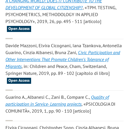
A CHANGING WORLD: DOES IT CONTRIBUTE TO THE
DEVELOPMENT OF GLOBAL CITIZENSHIP?
, «TPM. TESTING,
PSYCHOMETRICS, METHODOLOGY IN APPLIED
PSYCHOLOGY», 2019, 26, pp. 495 - 511 [articolo]
Open Access
Davide Mazzoni, Elvira Cicognani, Iana Tzankova, Antonella
Guarino, Cinzia Albanesi, Bruna Zani
,
Civic Participation and
Other Interventions That Promote Children’s Tolerance of
Migrants
, in: Children and Peace, Cham, Switzerland,
Springer Nature, 2019, pp. 89 - 102 [capitolo di libro]
Open Access
Guarino A., Albanesi C., Zani B., Compare C.
,
Quality of
participation in Service- Learning projects
, «PSICOLOGIA DI
COMUNITÀ», 2019, 1, pp. 90 - 110 [articolo]
Elvira Cicognani, Christopher Sonn, Cinzia Albanesi, Bruna