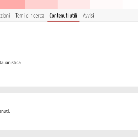
azioni
Temi di ricerca
Contenuti utili
Avvisi
talianistica
nuti.