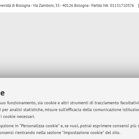
sità di Bologna - Via Zamboni, 33 - 40126 Bologna - Partita IVA: 01131710376
ie
 suo funzionamento, sia cookie e altri strumenti di tracciamento facoltativ
 per analisi statistiche, misure sull'efficacia della comunicazione istituzi
i cookie necessari.
pzione in "Personalizza cookie" e, se vuoi, potrai esprimere consensi più sp
 consensi rientrando nella sezione "Impostazione cookie" del sito.