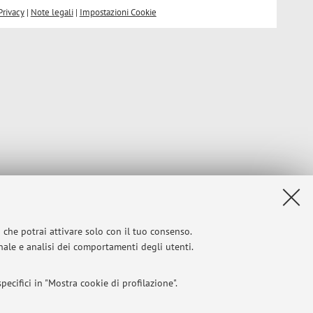
Privacy
|
Note legali
|
Impostazioni Cookie
i che potrai attivare solo con il tuo consenso.
onale e analisi dei comportamenti degli utenti.
ecifici in "Mostra cookie di profilazione".