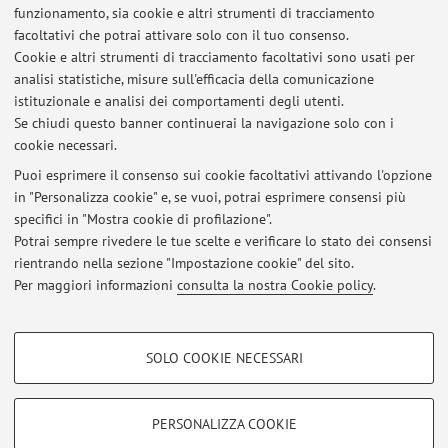
funzionamento, sia cookie e altri strumenti di tracciamento
facoltativi che potrai attivare solo con il tuo consenso.
Risorse in rete
Cookie e altri strumenti di tracciamento facoltativi sono usati per
analisi statistiche, misure sull'efficacia della comunicazione
istituzionale e analisi dei comportamenti degli utenti.
ORCID
Se chiudi questo banner continuerai la navigazione solo con i
cookie necessari.
Puoi esprimere il consenso sui cookie facoltativi attivando l'opzione
in "Personalizza cookie" e, se vuoi, potrai esprimere consensi più
Ultimi avvisi
specifici in "Mostra cookie di profilazione".
Potrai sempre rivedere le tue scelte e verificare lo stato dei consensi
Al momento non sono presenti avvisi.
rientrando nella sezione "Impostazione cookie" del sito.
Per maggiori informazioni
consulta la nostra Cookie policy
.
COOKIE DI PROFILAZIONE - FACOLTATIVI
SOLO COOKIE NECESSARI
Area riservata
Si tratta di cookie utilizzati per analizzare le caratteristiche della navigazione
degli utenti, creare profili in base al loro comportamento sul sito, per analisi
Accedi tramite
login
per gestire tutti i contenuti del sito.
di marketing.
PERSONALIZZA COOKIE
Mostra cookie di profilazione