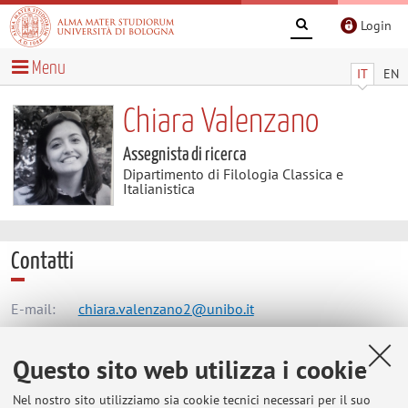
Login
Menu
IT
EN
Chiara Valenzano
Assegnista di ricerca
Dipartimento di Filologia Classica e
Italianistica
Contatti
E-mail:
chiara.valenzano2@unibo.it
Questo sito web utilizza i cookie
Dipartimento di Filologia Classica e Italianistica
Nel nostro sito utilizziamo sia cookie tecnici necessari per il suo
Via Zamboni 32, Bologna -
Vai alla mappa