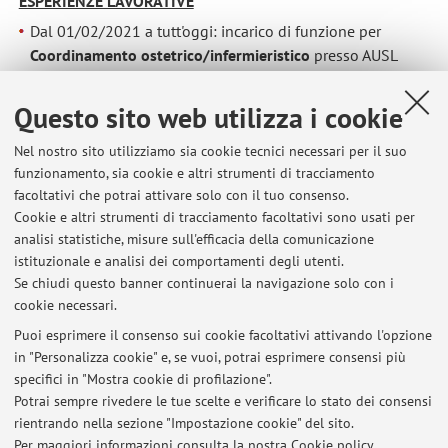
ESPERIENZE LAVORATIVE
Dal 01/02/2021 a tutt'oggi: incarico di funzione per
Coordinamento ostetrico/infermieristico
presso AUSL
della Romagna sede Forl' - UU.OO Salute Donna Infanzia -
Consultorio Forlì.
Questo sito web utilizza i cookie
Dal 03/2018 al 31/01/2021:
OSTETRICA
presso AUSL
Nel nostro sito utilizziamo sia cookie tecnici necessari per il suo
della Romagna sede Forlì - UU.OO. Salute Donna Infanzia
funzionamento, sia cookie e altri strumenti di tracciamento
- Consultorio Forlì.
facoltativi che potrai attivare solo con il tuo consenso.
Dal 06/2011 al 03/2018:
OSTETRICA
presso AUSL della
Cookie e altri strumenti di tracciamento facoltativi sono usati per
Romagna sede Forlì - UU.OO. Ostetricia e Ginecologia, Sala
analisi statistiche, misure sull'efficacia della comunicazione
Parto, Sala Operatoria Ostetricia, Nido, Ambulatorio
istituzionale e analisi dei comportamenti degli utenti.
Gravidanza a termine (GAT).
Se chiudi questo banner continuerai la navigazione solo con i
cookie necessari.
Puoi esprimere il consenso sui cookie facoltativi attivando l'opzione
in "Personalizza cookie" e, se vuoi, potrai esprimere consensi più
Ultimi avvisi
specifici in "Mostra cookie di profilazione".
Potrai sempre rivedere le tue scelte e verificare lo stato dei consensi
Al momento non sono presenti avvisi.
rientrando nella sezione "Impostazione cookie" del sito.
Per maggiori informazioni
consulta la nostra Cookie policy
.