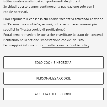
istituzionale e analisi dei comportamenti degli utenti.
Se chiudi questo banner continuerai la navigazione solo con i
cookie necessari.
Puoi esprimere il consenso sui cookie facoltativi attivando l'opzione
Ultimi avvisi
in "Personalizza cookie" e, se vuoi, potrai esprimere consensi più
specifici in "Mostra cookie di profilazione".
Al momento non sono presenti avvisi.
Potrai sempre rivedere le tue scelte e verificare lo stato dei consensi
rientrando nella sezione "Impostazione cookie" del sito.
Per maggiori informazioni
consulta la nostra Cookie policy
.
COOKIE DI PROFILAZIONE - FACOLTATIVI
Area riservata
SOLO COOKIE NECESSARI
Accedi tramite
login
per gestire tutti i contenuti del sito.
Si tratta di cookie utilizzati per analizzare le caratteristiche della navigazione
degli utenti, creare profili in base al loro comportamento sul sito, per analisi
di marketing.
PERSONALIZZA COOKIE
Mostra cookie di profilazione
© 2026 - ALMA MATER STUDIORUM - Università di Bologna - Via
Zamboni, 33 - 40126 Bologna - Partita IVA: 01131710376
Google/Youtube Video
COOKIE TECNICI - NECESSARI
Privacy
|
Note legali
|
Impostazioni Cookie
ACCETTA TUTTI I COOKIE
Facebook
Si tratta di cookie tecnici utilizzati, a titolo esemplificativo, per il corretto
Vimeo
funzionamento del sito, salvare le preferenze di navigazione, per il