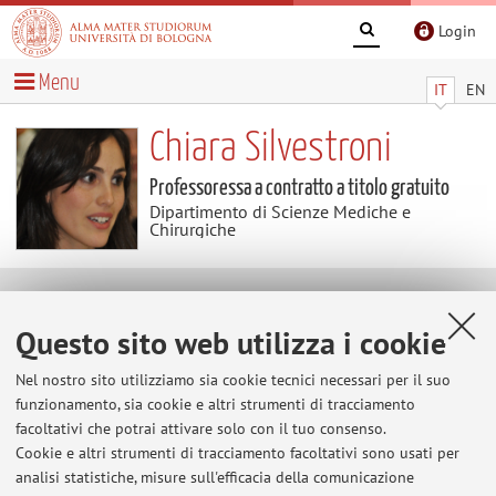
Login
Menu
IT
EN
Chiara Silvestroni
Professoressa a contratto a titolo gratuito
Dipartimento di Scienze Mediche e
Chirurgiche
Contatti
Questo sito web utilizza i cookie
E-mail:
chiara.silvestroni2@unibo.it
Nel nostro sito utilizziamo sia cookie tecnici necessari per il suo
funzionamento, sia cookie e altri strumenti di tracciamento
facoltativi che potrai attivare solo con il tuo consenso.
Cookie e altri strumenti di tracciamento facoltativi sono usati per
Dipartimento di Scienze Mediche e Chirurgiche
analisi statistiche, misure sull'efficacia della comunicazione
Via Massarenti 9, Bologna -
Vai alla mappa