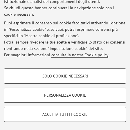
istituzionale e analisi dei comportamenti degli utenti.
Se chiudi questo banner continuerai la navigazione solo con i
cookie necessari.
© 2026 - ALMA MATER STUDIORUM - Università di Bologna - Via
Puoi esprimere il consenso sui cookie facoltativi attivando l'opzione
Zamboni, 33 - 40126 Bologna - Partita IVA: 01131710376
in "Personalizza cookie" e, se vuoi, potrai esprimere consensi più
Privacy
|
Note legali
|
Impostazioni Cookie
specifici in "Mostra cookie di profilazione".
Potrai sempre rivedere le tue scelte e verificare lo stato dei consensi
rientrando nella sezione "Impostazione cookie" del sito.
Per maggiori informazioni
consulta la nostra Cookie policy
.
COOKIE DI PROFILAZIONE - FACOLTATIVI
SOLO COOKIE NECESSARI
Si tratta di cookie utilizzati per analizzare le caratteristiche della navigazione
degli utenti, creare profili in base al loro comportamento sul sito, per analisi
di marketing.
PERSONALIZZA COOKIE
Mostra cookie di profilazione
Google/Youtube Video
COOKIE TECNICI - NECESSARI
ACCETTA TUTTI I COOKIE
Facebook
Si tratta di cookie tecnici utilizzati, a titolo esemplificativo, per il corretto
Vimeo
funzionamento del sito, salvare le preferenze di navigazione, per il