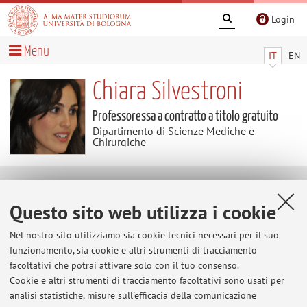
Login
Menu
IT
EN
Chiara Silvestroni
Professoressa a contratto a titolo gratuito
Dipartimento di Scienze Mediche e
Chirurgiche
Avvisi
Questo sito web utilizza i cookie
Al momento non sono presenti avvisi.
Nel nostro sito utilizziamo sia cookie tecnici necessari per il suo
funzionamento, sia cookie e altri strumenti di tracciamento
facoltativi che potrai attivare solo con il tuo consenso.
Cookie e altri strumenti di tracciamento facoltativi sono usati per
Area riservata
analisi statistiche, misure sull'efficacia della comunicazione
Accedi tramite
login
per gestire tutti i contenuti del sito.