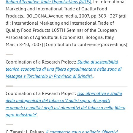
Italian Alternative Trade Organisations (ATO’s)
, in: International
Marketing and International Trade of Quality Food
Products., BOLOGNA, Avenue media, 2007, pp. 309 - 327 (atti
di: International Marketing and International Trade of
Quality Food Products 105TH Seminar of the European
Association of Agricultural Economists, Bologna, Italy,
March 8-10, 2007) [Contribution to conference proceedings]
Coordination of a Research Project:
Studio di sostenibilità
tecnico economica di una filiera agroalimentare nella zona di
Mesagne e Torchiarolo in Provincia di Brindisi.
.
Coordination of a Research Project:
Uso alternativo e studio
della mutagenicità del tabacco "Analisi sopra gli aspetti
economici e politici degli usi alternativi del tabacco nella filiera
agro-industriale"
.
C. Zanasi; L. Paluan
,
Il commercio equo e solidale. Obiettivi,