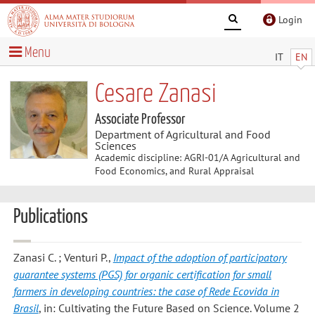
Login
Menu
IT
EN
Cesare Zanasi
Associate Professor
Department of Agricultural and Food
Sciences
Academic discipline: AGRI-01/A Agricultural and
Food Economics, and Rural Appraisal
Publications
Zanasi C. ; Venturi P.
,
Impact of the adoption of participatory
guarantee systems (PGS) for organic certification for small
farmers in developing countries: the case of Rede Ecovida in
Brasil
, in: Cultivating the Future Based on Science. Volume 2