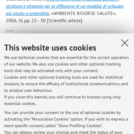
struttura e strategie per la diffusione di un modello di sviluppo
più giusto e sostenibile
, «AMBIENTE RISORSE SALUTE»,
2006, IV, pp. 25 - 30 [Scientific article]
C.Zanasi; L. Nanni Costa
,
Il tempo di viaggio cambia i costi del
This website uses cookies
trasporto animale
, «L'INFORMATORE AGRARIO», 2006, 45,
pp. 64 - 68 [Scientific article]
We use technical cookies that are essential for the correct operation
of our website. We also use cookies and other optional tracking
tools that may be activated only with your consent.
3
4
5
6
Cookies and other optional tracking tools are used for statistical
analysis, to ensure the efficacy of institutional communications, and
to analyse user behaviour.
Publications prior to 2004
If you close this banner, you will continue to browse using only
essential cookies.
You can provide your consent to the use of optional cookies by
activating the “Personalise Cookies” option. If you wish to express a
Latest news
more specific consent, select “Show Profiling Cookies”.
You can always review your choices and check the status of your